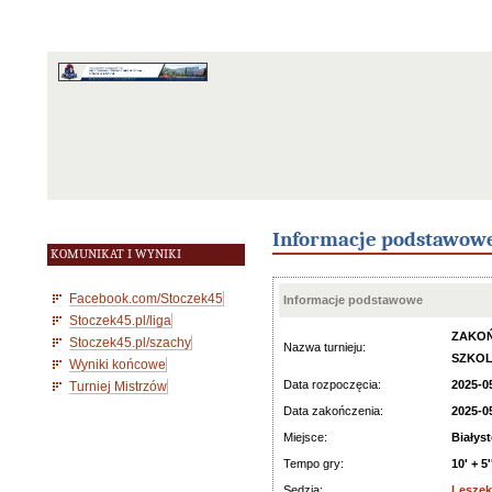
Informacje podstawow
KOMUNIKAT I WYNIKI
Facebook.com/Stoczek45
Informacje podstawowe
Stoczek45.pl/liga
ZAKOŃ
Stoczek45.pl/szachy
Nazwa turnieju:
SZKOL
Wyniki końcowe
Data rozpoczęcia:
2025-0
Turniej Mistrzów
Data zakończenia:
2025-0
Miejsce:
Białys
Tempo gry:
10' + 5
Sędzia:
Leszek