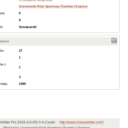
Uczniowski Klub Sportowy Ósemka Chojnice
und:
9
9
ek:
Szwajcarski
iejowa
ów:
27
1
ów z
1
:
3
rnieju:
1089
Arbiter Pro 2016 (v.6.05) © A.Curyło
http://www.chessarbiter.com/