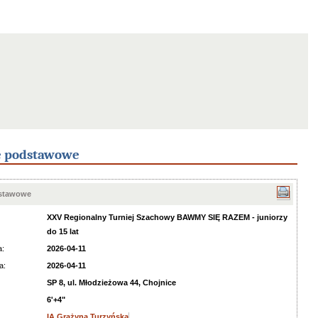
e podstawowe
dstawowe
XXV Regionalny Turniej Szachowy BAWMY SIĘ RAZEM - juniorzy
do 15 lat
a:
2026-04-11
a:
2026-04-11
SP 8, ul. Młodzieżowa 44, Chojnice
6'+4"
IA Grażyna Turzyńska