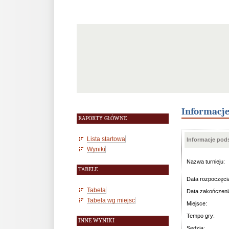
Informacj
RAPORTY GŁÓWNE
Lista startowa
Informacje po
Wyniki
Nazwa turnieju:
TABELE
Data rozpoczęci
Tabela
Data zakończeni
Tabela wg miejsc
Miejsce:
Tempo gry:
INNE WYNIKI
Sędzia: