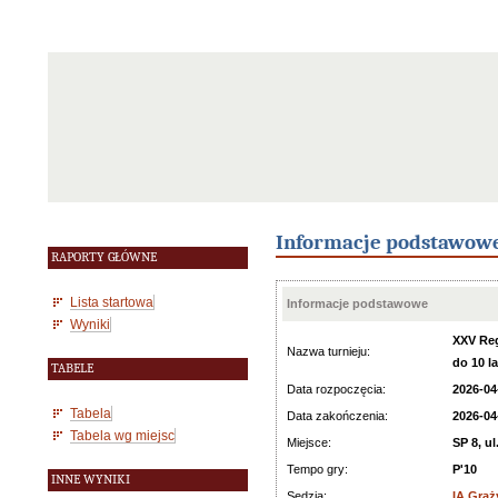
Informacje podstawow
RAPORTY GŁÓWNE
Lista startowa
Informacje podstawowe
Wyniki
XXV Reg
Nazwa turnieju:
do 10 la
TABELE
Data rozpoczęcia:
2026-04
Tabela
Data zakończenia:
2026-04
Tabela wg miejsc
Miejsce:
SP 8, u
Tempo gry:
P'10
INNE WYNIKI
Sędzia:
IA Graż