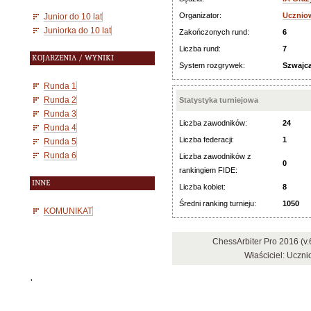
Organizator:
Ucznio
Junior do 10 lat
Juniorka do 10 lat
Zakończonych rund:
6
Liczba rund:
7
KOJARZENIA / WYNIKI
System rozgrywek:
Szwajca
Runda 1
Runda 2
Statystyka turniejowa
Runda 3
Liczba zawodników:
24
Runda 4
Liczba federacji:
1
Runda 5
Runda 6
Liczba zawodników z
0
rankingiem FIDE:
INNE
Liczba kobiet:
8
Średni ranking turnieju:
1050
KOMUNIKAT
ChessArbiter Pro 2016 (v
Właściciel: Uczn
'