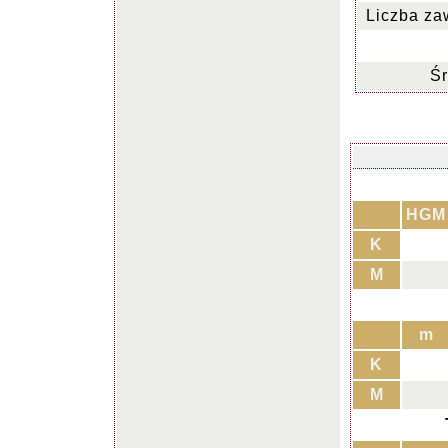
Liczba za
Śr
HGM
K
M
m
K
M