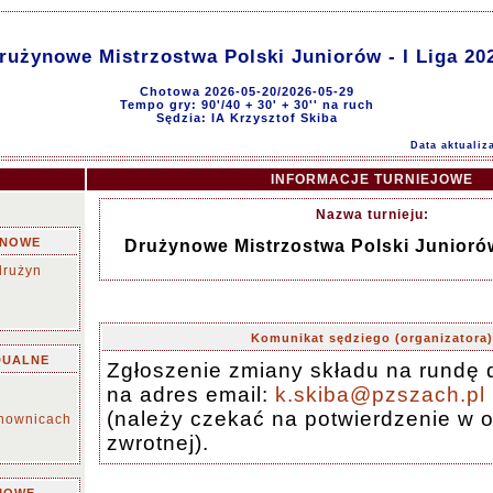
rużynowe Mistrzostwa Polski Juniorów - I Liga 20
Chotowa 2026-05-20/2026-05-29
Tempo gry: 90'/40 + 30' + 30'' na ruch
Sędzia: IA Krzysztof Skiba
Data aktualiz
INFORMACJE TURNIEJOWE
Nazwa turnieju:
YNOWE
Drużynowe Mistrzostwa Polski Juniorów
drużyn
Komunikat sędziego (organizatora)
DUALNE
Zgłoszenie zmiany składu na rundę 
na adres email:
k.skiba@pzszach.pl
(należy czekać na potwierdzenie w 
chownicach
zwrotnej).