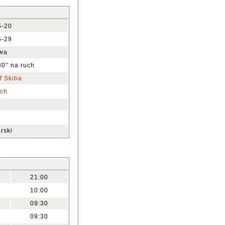
5-20
5-29
wa
30'' na ruch
f Skiba
ch
rski
21:00
10:00
09:30
09:30