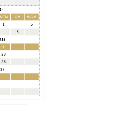
2)
WFM
CM
WCM
1
5
5
01)
I
23
36
1)