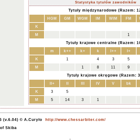
Statystyka tytułów zawodników
Tytuły międzynarodowe (Razem: 1
HGM
GM
WGM
IM
WIM
FM
K
M
1
Tytuły krajowe centralne (Razem: 1
m
k++
k+
k
I++
I+
K
1
4
3
5
M
1
8
11
9
Tytuły krajowe okręgowe (Razem: 3
II+
II
III
IV
V
bk
K
3
5
M
5
14
3
1
 (v.6.04) © A.Curyło
http://www.chessarbiter.com/
tof Skiba