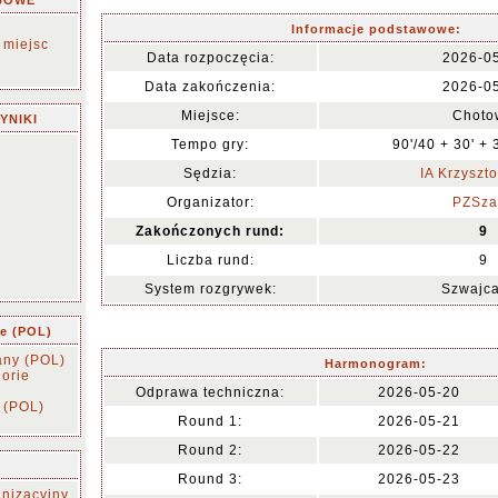
JOWE
Informacje podstawowe:
 miejsc
Data rozpoczęcia:
2026-0
Data zakończenia:
2026-0
Miejsce:
Choto
YNIKI
Tempo gry:
90'/40 + 30' + 
Sędzia:
IA Krzyszto
Organizator:
PZSza
Zakończonych rund:
9
Liczba rund:
9
System rozgrywek:
Szwajca
ie (POL)
any (POL)
Harmonogram:
orie
Odprawa techniczna:
2026-05-20
 (POL)
Round 1:
2026-05-21
Round 2:
2026-05-22
Round 3:
2026-05-23
nizacyjny