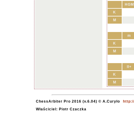
HGM
K
M
m
K
M
II+
K
M
ChessArbiter Pro 2016 (v.6.04) © A.Curyło
http:
Właściciel: Piotr Czaczka