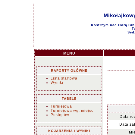
Mikołajkowy
Kostrzym nad Odrą Bibl
T
Sęd
MENU
RAPORTY GŁÓWNE
Lista startowa
Wyniki
TABELE
Turniejowa
Turniejowa wg. miejsc
Postępów
Data ro
Data za
KOJARZENIA / WYNIKI
Mie