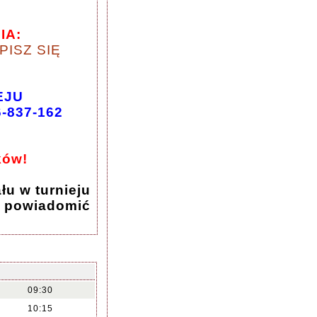
IA:
PISZ SIĘ
EJU
6-837-162
ków!
łu w turnieju
e powiadomić
09:30
10:15