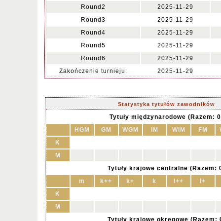
Round2
2025-11-29
Round3
2025-11-29
Round4
2025-11-29
Round5
2025-11-29
Round6
2025-11-29
Zakończenie turnieju:
2025-11-29
Statystyka tytułów zawodników
Tytuły międzynarodowe (Razem: 0
HGM
GM
WGM
IM
WIM
FM
K
M
Tytuły krajowe centralne (Razem: 
m
k++
k+
k
I++
I+
K
M
Tytuły krajowe okręgowe (Razem: 