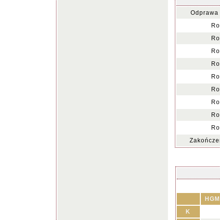
Odprawa 
Ro
Ro
Ro
Ro
Ro
Ro
Ro
Ro
Ro
Zakończen
HGM
K