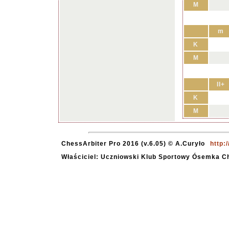
M
m
K
M
II+
K
M
ChessArbiter Pro 2016 (v.6.05) © A.Curyło
http:
Właściciel: Uczniowski Klub Sportowy Ósemka C