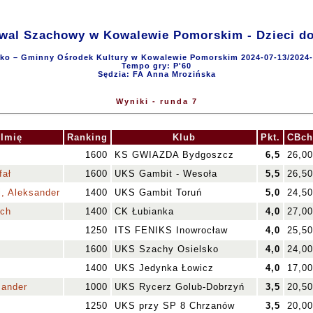
iwal Szachowy w Kowalewie Pomorskim - Dzieci do 
sko – Gminny Ośrodek Kultury w Kowalewie Pomorskim 2024-07-13/2024-
Tempo gry: P'60
Sędzia: FA Anna Mrozińska
Wyniki - runda 7
 Imię
Ranking
Klub
Pkt.
CBch
1600
KS GWIAZDA Bydgoszcz
6,5
26,00
fał
1600
UKS Gambit - Wesoła
5,5
26,50
, Aleksander
1400
UKS Gambit Toruń
5,0
24,50
ech
1400
CK Łubianka
4,0
27,00
1250
ITS FENIKS Inowrocław
4,0
25,50
1600
UKS Szachy Osielsko
4,0
24,00
1400
UKS Jedynka Łowicz
4,0
17,00
sander
1000
UKS Rycerz Golub-Dobrzyń
3,5
20,50
1250
UKS przy SP 8 Chrzanów
3,5
20,00