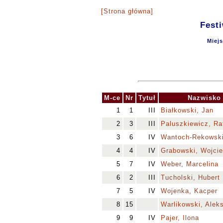
[Strona główna]
Fest
Miej
M-ce
Nr
Tytuł
Nazwisko
1
1
III
Białkowski, Jan
2
3
III
Paluszkiewicz, Ra
3
6
IV
Wantoch-Rekowski
4
4
IV
Grabowski, Wojci
5
7
IV
Weber, Marcelina
6
2
III
Tucholski, Hubert
7
5
IV
Wojenka, Kacper
8
15
Warlikowski, Alek
9
9
IV
Pajer, Ilona