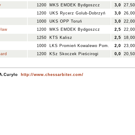
y
1200
MKS EMDEK Bydgoszcz
3,0
27,50
1200
UKS Rycerz Golub-Dobrzyń
3,0
26,00
1000
UKS OPP Toruń
3,0
22,00
sław
1200
MKS EMDEK Bydgoszcz
2,5
22,00
1250
KTS Kalisz
2,5
18,00
1000
LKS Promień Kowalewo Pom.
2,0
23,00
nard
1200
KSz Skoczek Pieścirogi
0,0
20,50
 A.Curyło
http://www.chessarbiter.com/