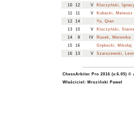
10
12
V
Kluczyński, Ignac
11
11
V
Kubacki, Mateusz
12
14
Yu, Qian
13
10
V
Kluczyński, Stani
14
8
IV
Rusek, Weronika
15
16
Grębocki, Mikołaj
16
13
V
Szarszewski, Leo
ChessArbiter Pro 2016 (v.6.05) ©
Właściciel: Mroziński Paweł