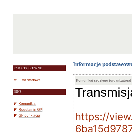
Informacje podstawow
RAPORTY GŁÓWNE
Lista startowa
Komunikat sędziego (organizatora)
Transmisj
INNE
Komunikat
Regulamin GP
https://vi
GP punktacja
6ba15d978