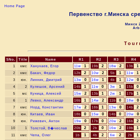
Home Page
Первенство г.Минска сре
Минск 2
Arb
Tour
SNo.
Title
Name
R1
R2
R3
R4
1
2
2
1
1
кмс
Ханукаев, Егор
11w
19b
18w
13b
2
2
1
1
2
кмс
Бакач, Федор
12b
10w
5b
11w
0
1
1
0
3
юн.
Линник, Дмитрий
13w
16w
4b
12w
1
0
1
0
4
2
Кулешов, Арсений
14b
11w
3w
15b
2
1
1
1
5
мс
Куница, Алексей
15w
13b
2w
17b
1
2
0
0
6
1
Левко, Александр
16b
14w
11b
18w
2
1
0
2
7
кмс
Норд, Константин
17w
18b
13w
14b
0
0
0
0
8
юн.
Китаев, Иван
18b
15w
14b
20w
0
0
2
2
9
юн.
Рижевич, Антон
19w
17b
20w
16b
2
0
2
1
10
1
20b
2b
16w
19b
Толстой, В�чеслав
1
2
2
1
11
кмс
Чепа, Олег
1b
4b
6w
2b