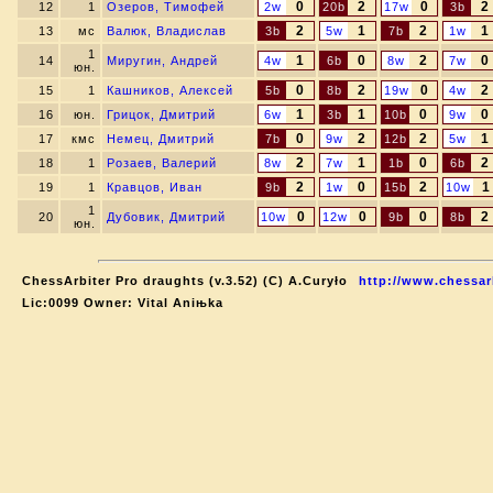
0
2
0
2
12
1
Озеров, Тимофей
2w
20b
17w
3b
2
1
2
1
13
мс
Валюк, Владислав
3b
5w
7b
1w
1
1
0
2
0
14
Миругин, Андрей
4w
6b
8w
7w
юн.
0
2
0
2
15
1
Кашников, Алексей
5b
8b
19w
4w
1
1
0
0
16
юн.
Грицок, Дмитрий
6w
3b
10b
9w
0
2
2
1
17
кмс
Немец, Дмитрий
7b
9w
12b
5w
2
1
0
2
18
1
Розаев, Валерий
8w
7w
1b
6b
2
0
2
1
19
1
Кравцов, Иван
9b
1w
15b
10w
1
0
0
0
2
20
Дубовик, Дмитрий
10w
12w
9b
8b
юн.
ChessArbiter Pro draughts (v.3.52) (C) A.Curyło
http://www.chessar
Lic:0099 Owner: Vital Aniњka