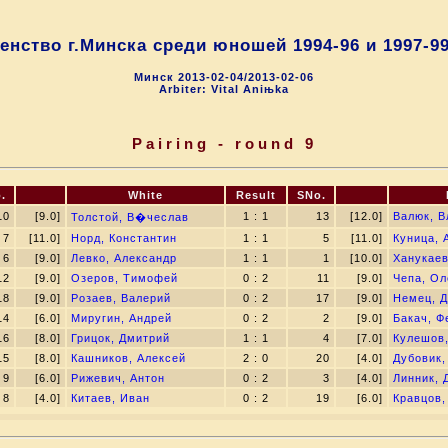
енство г.Минска среди юношей 1994-96 и 1997-99 
Минск 2013-02-04/2013-02-06
Arbiter: Vital Aniњka
Pairing - round 9
.
White
Result
SNo.
10
[9.0]
1 : 1
13
[12.0]
Валюк, В
Толстой, В�чеслав
7
[11.0]
Норд, Константин
1 : 1
5
[11.0]
Куница, 
6
[9.0]
Левко, Александр
1 : 1
1
[10.0]
Ханукаев
12
[9.0]
Озеров, Тимофей
0 : 2
11
[9.0]
Чепа, Ол
18
[9.0]
Розаев, Валерий
0 : 2
17
[9.0]
Немец, 
14
[6.0]
Миругин, Андрей
0 : 2
2
[9.0]
Бакач, Ф
16
[8.0]
Грицок, Дмитрий
1 : 1
4
[7.0]
Кулешов,
15
[8.0]
Кашников, Алексей
2 : 0
20
[4.0]
Дубовик,
9
[6.0]
Рижевич, Антон
0 : 2
3
[4.0]
Линник, 
8
[4.0]
Китаев, Иван
0 : 2
19
[6.0]
Кравцов,