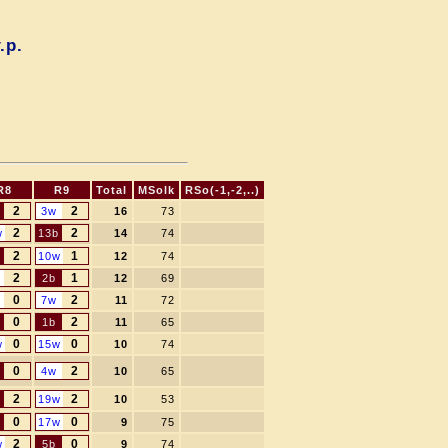
.р.
R8
R9
Total
MSolk
RSo(-1,-2,..)
2
2
b
3w
16
73
2
2
w
13b
14
74
2
1
10w
12
74
2
1
2b
12
69
0
2
7w
11
72
0
2
b
1b
11
65
0
0
w
15w
10
74
0
2
4w
10
65
2
2
b
19w
10
53
0
0
b
17w
9
75
2
0
w
5b
9
74