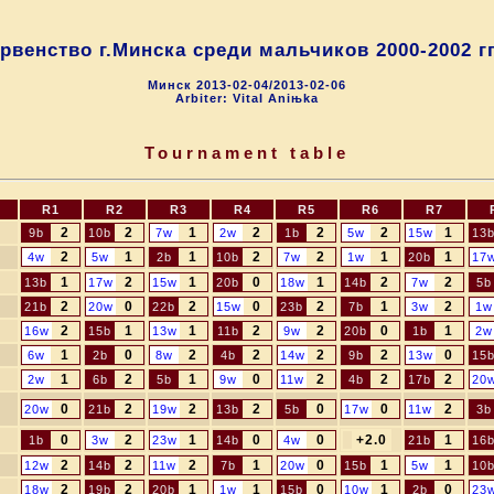
рвенство г.Минска среди мальчиков 2000-2002 гг
Минск 2013-02-04/2013-02-06
Arbiter: Vital Aniњka
Tournament table
R1
R2
R3
R4
R5
R6
R7
2
2
1
2
2
2
1
9b
10b
7w
2w
1b
5w
15w
13
2
1
1
2
2
1
1
4w
5w
2b
10b
7w
1w
20b
17
1
2
1
0
1
2
2
13b
17w
15w
20b
18w
14b
7w
5b
2
0
2
0
2
1
2
21b
20w
22b
15w
23b
7b
3w
1w
2
1
1
2
2
0
1
16w
15b
13w
11b
9w
20b
1b
2w
1
0
2
2
2
2
0
6w
2b
8w
4b
14w
9b
13w
15
1
2
1
0
2
2
2
2w
6b
5b
9w
11w
4b
17b
20
0
2
2
2
0
0
2
20w
21b
19w
13b
5b
17w
11w
3b
0
2
1
0
0
+2.0
1
1b
3w
23w
14b
4w
21b
16
2
2
2
1
0
1
1
12w
14b
11w
7b
20w
15b
5w
10
2
2
1
1
0
1
0
18w
19b
20b
1w
15b
10w
2b
23