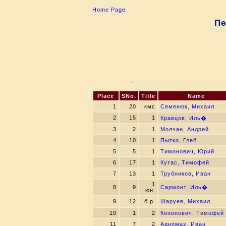
Home Page
Пе
Place
SNo.
Title
Name
1
20
кмс
Семенюк, Михаил
2
15
1
Кравцов, Иль�
3
2
1
Молчан, Андрей
4
10
1
Пытко, Глеб
5
5
1
Тимонович, Юрий
6
17
1
Кутас, Тимофей
7
13
1
Трубников, Иван
1
8
9
Сармонт, Иль�
юн.
9
12
б.р.
Шаруев, Михаил
10
1
2
Кононович, Тимофей
11
7
2
Адномах, Иван