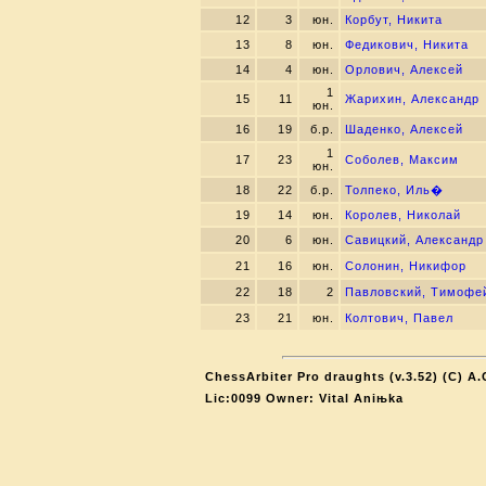
12
3
юн.
Корбут, Никита
13
8
юн.
Федикович, Никита
14
4
юн.
Орлович, Алексей
1
15
11
Жарихин, Александр
юн.
16
19
б.р.
Шаденко, Алексей
1
17
23
Соболев, Максим
юн.
18
22
б.р.
Толпеко, Иль�
19
14
юн.
Королев, Николай
20
6
юн.
Савицкий, Александр
21
16
юн.
Солонин, Никифор
22
18
2
Павловский, Тимофе
23
21
юн.
Колтович, Павел
ChessArbiter Pro draughts (v.3.52) (C) A.
Lic:0099 Owner: Vital Aniњka