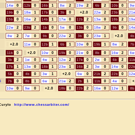
0
0
1
2
2
2
0
14w
12b
16b
8w
19w
6b
10b
9w
0
1
0
0
+2.0
2
0
19b
18w
17b
3b
22w
23b
21
0
2
1
0
2
0
2
15b
16w
14b
17w
12b
13w
18b
19
2
2
0
0
0
2
0
22w
23b
1b
5w
13b
18w
9b
14
2
0
0
2
0
1
+2.0
8w
7w
9b
22w
3b
23w
4b
+2.0
0
1
1
0
1
2
11w
12b
6b
10w
19b
8w
7b
0
+2.0
0
0
0
0
2
11b
10w
19b
21w
8b
16w
6w
2
0
1
2
0
0
2
3b
1w
4w
12w
17b
2w
6b
11
1
0
1
1
2
0
0
17b
13w
18b
23w
16b
3w
14w
22
0
0
1
+2.0
0
2
0
5b
4b
3w
6w
21b
22b
12
0
1
1
2
1
0
0
+
й
7b
8b
6w
21w
2b
11b
4w
0
0
+2.0
0
2
0
1
10w
9w
18b
22b
16w
12w
8b
Curyło
http://www.chessarbiter.com/