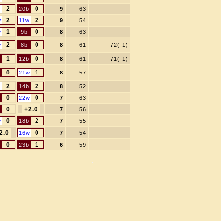
2
0
20b
9
63
2
2
w
11w
9
54
1
0
w
9b
8
63
2
0
w
8b
8
61
72(-1)
1
0
12b
8
61
71(-1)
0
1
21w
8
57
2
2
14b
8
52
0
0
b
22w
7
63
0
+2.0
b
7
56
0
2
w
18b
7
55
2.0
0
16w
7
54
0
1
23b
6
59