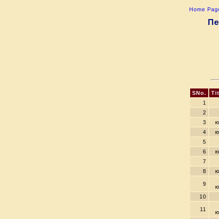
Home Pag
Пе
SNo.
Ti
1
2
3
ю
4
ю
5
6
ю
7
8
ю
9
ю
10
11
ю