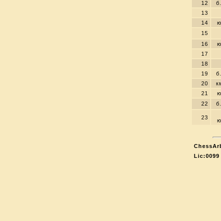
12
б
13
14
ю
15
16
ю
17
18
19
б
20
к
21
ю
22
б
23
ю
ChessArb
Lic:0099