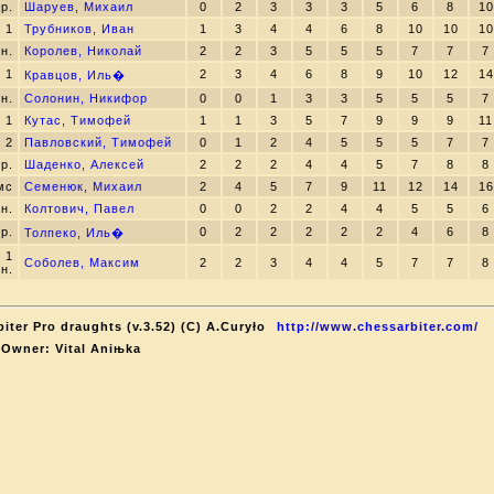
.р.
Шаруев, Михаил
0
2
3
3
3
5
6
8
10
1
Трубников, Иван
1
3
4
4
6
8
10
10
10
н.
Королев, Николай
2
2
3
5
5
5
7
7
7
1
2
3
4
6
8
9
10
12
14
Кравцов, Иль�
н.
Солонин, Никифор
0
0
1
3
3
5
5
5
7
1
Кутас, Тимофей
1
1
3
5
7
9
9
9
11
2
Павловский, Тимофей
0
1
2
4
5
5
5
7
7
.р.
Шаденко, Алексей
2
2
2
4
4
5
7
8
8
мс
Семенюк, Михаил
2
4
5
7
9
11
12
14
16
н.
Колтович, Павел
0
0
2
2
4
4
5
5
6
.р.
0
2
2
2
2
2
4
6
8
Толпеко, Иль�
1
Соболев, Максим
2
2
3
4
4
5
7
7
8
н.
iter Pro draughts (v.3.52) (C) A.Curyło
http://www.chessarbiter.com/
 Owner: Vital Aniњka