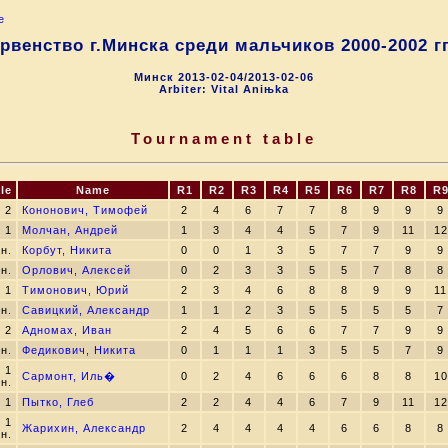
e
рвенство г.Минска среди мальчиков 2000-2002 гг
Минск 2013-02-04/2013-02-06
Arbiter: Vital Aniњka
Tournament table
tle
Name
R1
R2
R3
R4
R5
R6
R7
R8
R
2
Кононович, Тимофей
2
4
6
7
7
8
9
9
9
1
Молчан, Андрей
1
3
4
4
5
7
9
11
12
н.
Корбут, Никита
0
0
1
3
5
7
7
9
9
н.
Орлович, Алексей
0
2
3
3
5
5
7
8
8
1
Тимонович, Юрий
2
3
4
6
8
8
9
9
11
н.
Савицкий, Александр
1
1
2
3
5
5
5
5
7
2
Адномах, Иван
2
4
5
6
6
7
7
9
9
н.
Федикович, Никита
0
1
1
1
3
5
5
7
9
1
Сармонт, Иль�
0
2
4
6
6
6
8
8
10
н.
1
Пытко, Глеб
2
2
4
4
6
7
9
11
12
1
Жарихин, Александр
2
4
4
4
4
6
6
8
8
н.