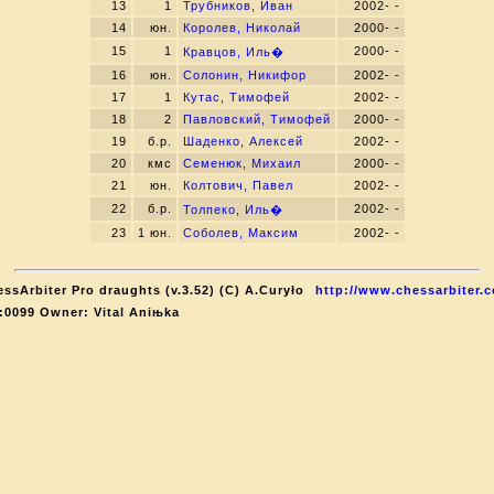
13
1
Трубников, Иван
2002- -
14
юн.
Королев, Николай
2000- -
15
1
2000- -
Кравцов, Иль�
16
юн.
Солонин, Никифор
2002- -
17
1
Кутас, Тимофей
2002- -
18
2
Павловский, Тимофей
2000- -
19
б.р.
Шаденко, Алексей
2002- -
20
кмс
Семенюк, Михаил
2000- -
21
юн.
Колтович, Павел
2002- -
22
б.р.
2002- -
Толпеко, Иль�
23
1 юн.
Соболев, Максим
2002- -
ssArbiter Pro draughts (v.3.52) (C) A.Curyło
http://www.chessarbiter.
:0099 Owner: Vital Aniњka