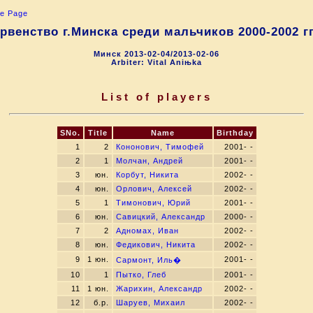
e Page
рвенство г.Минска среди мальчиков 2000-2002 гг
Минск 2013-02-04/2013-02-06
Arbiter: Vital Aniњka
List of players
SNo.
Title
Name
Birthday
1
2
Кононович, Тимофей
2001- -
2
1
Молчан, Андрей
2001- -
3
юн.
Корбут, Никита
2002- -
4
юн.
Орлович, Алексей
2002- -
5
1
Тимонович, Юрий
2001- -
6
юн.
Савицкий, Александр
2000- -
7
2
Адномах, Иван
2002- -
8
юн.
Федикович, Никита
2002- -
9
1 юн.
2001- -
Сармонт, Иль�
10
1
Пытко, Глеб
2001- -
11
1 юн.
Жарихин, Александр
2002- -
12
б.р.
Шаруев, Михаил
2002- -