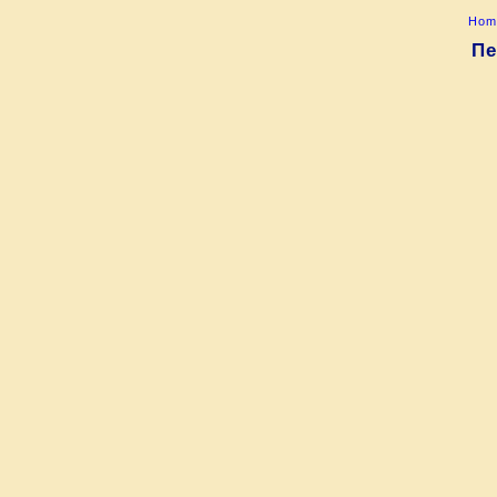
Hom
Пе