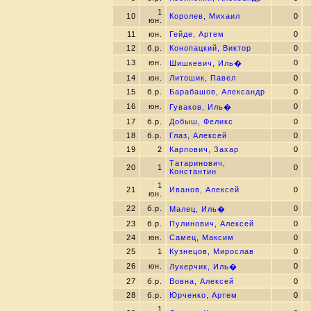
1
10
Королев, Михаил
0
юн.
11
юн.
Гейде, Артем
0
12
б.р.
Конопацкий, Виктор
0
13
юн.
0
Шишкевич, Иль�
14
юн.
Литошик, Павел
0
15
б.р.
Барабашов, Александр
0
16
юн.
0
Гуваков, Иль�
17
б.р.
Добыш, Феликс
0
18
б.р.
Глаз, Алексей
0
19
2
Карпович, Захар
0
Татаринович,
20
1
0
Константин
1
21
Иванов, Алексей
0
юн.
22
б.р.
0
Малец, Иль�
23
б.р.
Пулинович, Алексей
0
24
юн.
Самец, Максим
0
25
1
Кузнецов, Мирослав
0
26
юн.
0
Лукерчик, Иль�
27
б.р.
Вовна, Алексей
0
28
б.р.
Юрченко, Артем
0
1