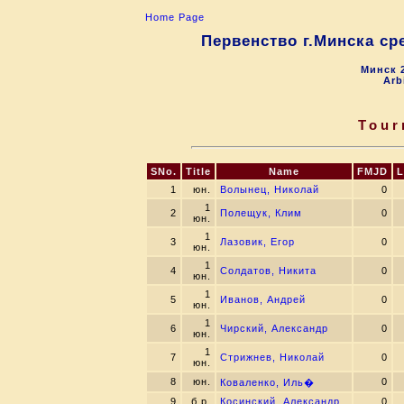
Home Page
Первенство г.Минска ср
Минск 2
Arb
Tour
SNo.
Title
Name
FMJD
L
1
юн.
Волынец, Николай
0
1
2
Полещук, Клим
0
юн.
1
3
Лазовик, Егор
0
юн.
1
4
Солдатов, Никита
0
юн.
1
5
Иванов, Андрей
0
юн.
1
6
Чирский, Александр
0
юн.
1
7
Стрижнев, Николай
0
юн.
8
юн.
0
Коваленко, Иль�
9
б.р.
Косинский, Александр
0