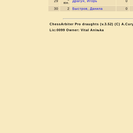
29
Драгун, Игорь
0
юн.
30
2
Быстров, Данила
0
ChessArbiter Pro draughts (v.3.52) (C) A.Cur
Lic:0099 Owner: Vital Aniњka