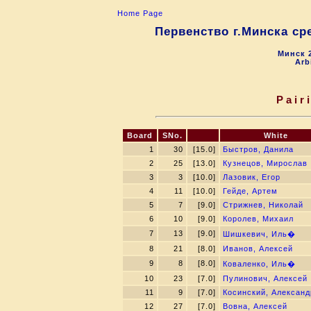
Home Page
Первенство г.Минска ср
Минск 2
Arb
Pair
Board
SNo.
White
1
30
[15.0]
Быстров, Данила
2
25
[13.0]
Кузнецов, Мирослав
3
3
[10.0]
Лазовик, Егор
4
11
[10.0]
Гейде, Артем
5
7
[9.0]
Стрижнев, Николай
6
10
[9.0]
Королев, Михаил
7
13
[9.0]
Шишкевич, Иль�
8
21
[8.0]
Иванов, Алексей
9
8
[8.0]
Коваленко, Иль�
10
23
[7.0]
Пулинович, Алексей
11
9
[7.0]
Косинский, Александ
12
27
[7.0]
Вовна, Алексей