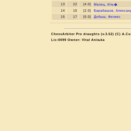
13
22
[4.0]
Малец, Иль�
14
15
[2.0]
Барабашов, Алексан
15
17
[5.0]
Добыш, Феликс
ChessArbiter Pro draughts (v.3.52) (C) A.Cu
Lic:0099 Owner: Vital Aniњka