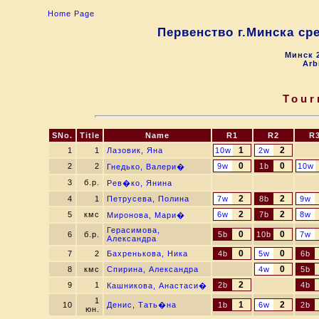
Home Page
Первенство г.Минска сред
Минск 2
Arb
Tour
SNo.
Title
Name
R1
R2
R
1
2
1
1
Лазовик, Яна
10w
2w
0
0
2
2
9w
1b
10w
Гнедько, Валери�
3
б.р.
Рев�ко, Янина
2
2
4
1
Петрусева, Полина
7w
8b
9w
2
2
5
кмс
6w
7b
8w
Миронова, Мари�
Герасимова,
0
0
6
б.р.
5b
10b
7w
Александра
0
0
7
2
Бахренькова, Ника
4b
5w
6b
0
8
кмс
Спирина, Александра
4w
5b
2
9
1
2b
4b
Кашникова, Анастаси�
1
1
2
10
Денис, Тать�на
1b
6w
2b
юн.