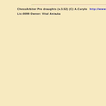
ChessArbiter Pro draughts (v.3.52) (C) A.Curyło
http://www
Lic:0099 Owner: Vital Aniњka