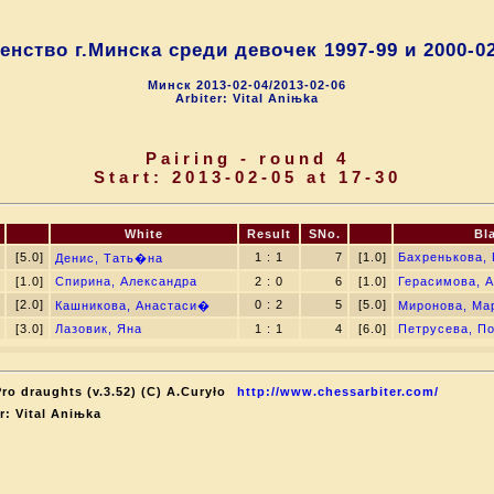
енство г.Минска среди девочек 1997-99 и 2000-02 
Минск 2013-02-04/2013-02-06
Arbiter: Vital Aniњka
Pairing - round 4
Start: 2013-02-05 at 17-30
White
Result
SNo.
Bl
[5.0]
1 : 1
7
[1.0]
Бахренькова,
Денис, Тать�на
[1.0]
Спирина, Александра
2 : 0
6
[1.0]
Герасимова, 
[2.0]
0 : 2
5
[5.0]
Кашникова, Анастаси�
Миронова, М
[3.0]
Лазовик, Яна
1 : 1
4
[6.0]
Петрусева, П
ro draughts (v.3.52) (C) A.Curyło
http://www.chessarbiter.com/
r: Vital Aniњka