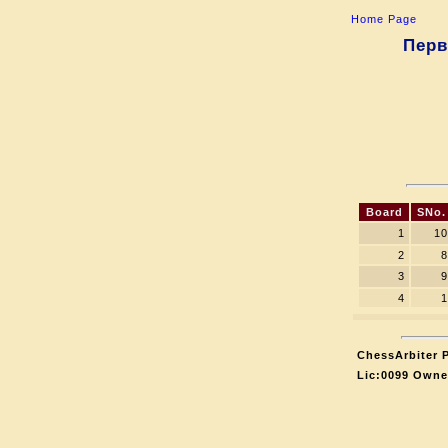
Home Page
Перв
Board
SNo.
1
10
2
8
3
9
4
1
ChessArbiter P
Lic:0099 Owne