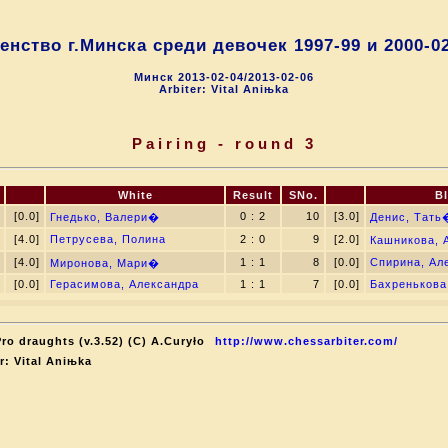
енство г.Минска среди девочек 1997-99 и 2000-02 
Минск 2013-02-04/2013-02-06
Arbiter: Vital Aniњka
Pairing - round 3
White
Result
SNo.
B
[0.0]
0 : 2
10
[3.0]
Гнедько, Валери�
Денис, Тать
[4.0]
Петрусева, Полина
2 : 0
9
[2.0]
Кашникова, 
[4.0]
1 : 1
8
[0.0]
Спирина, Ал
Миронова, Мари�
[0.0]
Герасимова, Александра
1 : 1
7
[0.0]
Бахренькова
ro draughts (v.3.52) (C) A.Curyło
http://www.chessarbiter.com/
r: Vital Aniњka