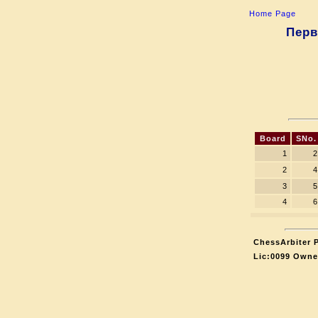
Home Page
Перв
Board
SNo.
1
2
2
4
3
5
4
6
ChessArbiter P
Lic:0099 Owne