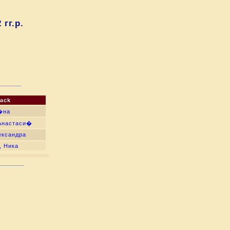
гг.р.
lack
�на
Анастаси�
ександра
, Ника