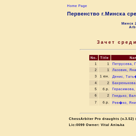
Home Page
Первенство г.Минска сред
Минск 2
Arb
Зачет сред
No.
Title
Na
1
1
Петрусева, 
2
1
Лазовик, Ян
3
1 юн.
Денис, Тать
4
2
Бахренькова
5
б.р.
Герасимова,
6
2
Гнедько, Ва
7
б.р.
Рев�ко, Яни
ChessArbiter Pro draughts (v.3.52) 
Lic:0099 Owner: Vital Aniњka