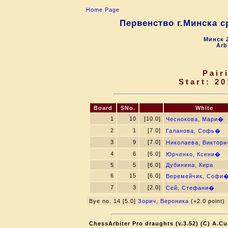
Home Page
Первенство г.Минска с
Минск 2
Arb
Pair
Start: 20
Board
SNo.
White
1
10
[10.0]
Чеснокова, Мари�
2
1
[7.0]
Галанова, Софь�
3
9
[7.0]
Николаева, Виктор
4
6
[6.0]
Юрченко, Ксени�
5
5
[6.0]
Дубинина, Кира
6
15
[6.0]
Веремейчик, Софи
7
3
[2.0]
Сей, Стефани�
Bye no. 14 [5.0]
Зорич, Вероника
(+2.0 point)
ChessArbiter Pro draughts (v.3.52) (C) A.Cu