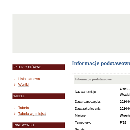
Informacje podstawow
RAPORTY GŁÓWNE
Lista startowa
Informacje podstawowe
Wyniki
CYKL 
Nazwa turnieju:
Wratis
TABELE
Data rozpoczęcia:
2024-0
Tabela
Data zakończenia:
2024-0
Tabela wg miejsc
Miejsce:
Wrocł
Tempo gry:
P'15
INNE WYNIKI
Sędzia: