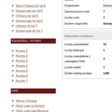
Organizator:
Debiut
Wyni Chłopcy do lat 9
Dziewczęta do lat 9
Zakończonych rund:
7
Chłopcy do lat 8
Liczba rund:
7
Dziewczęta do lat 8
System rozgrywek:
Szwajc
chłopcy do lat 7
Dziewczęta do lat 7
Statystyka turniejowa
KOJARZENIA / WYNIKI
Liczba zawodników:
15
Liczba federacji:
1
Runda 1
Runda 2
Liczba zawodników z
4
Runda 3
rankingiem FIDE:
Runda 4
Liczba kobiet:
1
Runda 5
Średni ranking turnieju:
1285
Runda 6
Runda 7
INNE
Strona Turnieju
Obóz Letni w Górach
Obóz Letni nad Morzem