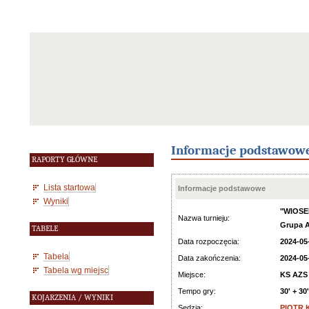
Informacje podstawow
RAPORTY GŁÓWNE
Lista startowa
Informacje podstawowe
Wyniki
"WIOSE
Nazwa turnieju:
Grupa A
TABELE
Data rozpoczęcia:
2024-05
Tabela
Data zakończenia:
2024-05
Tabela wg miejsc
Miejsce:
KS AZS 
Tempo gry:
30' + 30
KOJARZENIA / WYNIKI
Sędzia:
PIOTR 