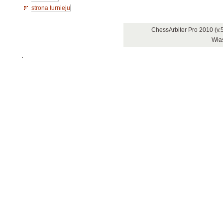
strona turnieju
ChessArbiter Pro 2010 (v
Właś
'