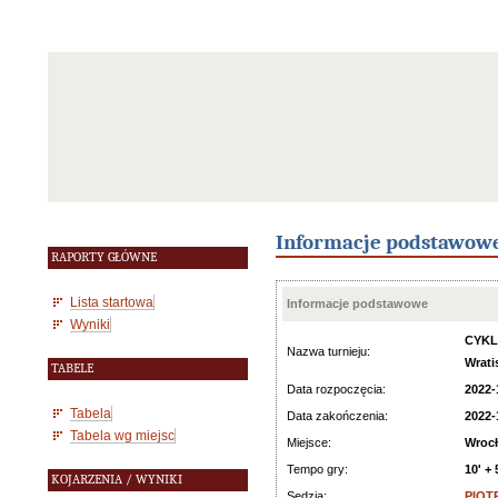
Informacje podstawow
RAPORTY GŁÓWNE
Lista startowa
Informacje podstawowe
Wyniki
CYKL
Nazwa turnieju:
Wrati
TABELE
Data rozpoczęcia:
2022-
Tabela
Data zakończenia:
2022-
Tabela wg miejsc
Miejsce:
Wroc
Tempo gry:
10' + 
KOJARZENIA / WYNIKI
Sędzia:
PIOT