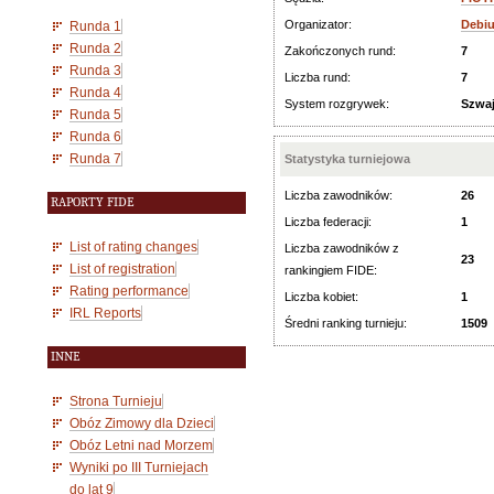
Organizator:
Debiu
Runda 1
Runda 2
Zakończonych rund:
7
Runda 3
Liczba rund:
7
Runda 4
System rozgrywek:
Szwaj
Runda 5
Runda 6
Runda 7
Statystyka turniejowa
Liczba zawodników:
26
RAPORTY FIDE
Liczba federacji:
1
List of rating changes
Liczba zawodników z
23
List of registration
rankingiem FIDE:
Rating performance
Liczba kobiet:
1
IRL Reports
Średni ranking turnieju:
1509
INNE
Strona Turnieju
Obóz Zimowy dla Dzieci
Obóz Letni nad Morzem
Wyniki po III Turniejach
do lat 9