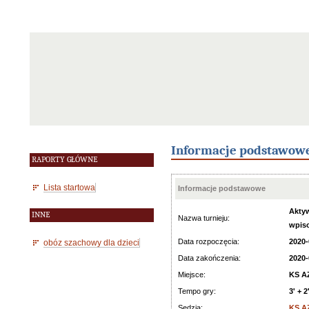
Informacje podstawow
RAPORTY GŁÓWNE
Lista startowa
Informacje podstawowe
Aktyw
INNE
Nazwa turnieju:
wpis
Data rozpoczęcia:
2020-
obóz szachowy dla dzieci
Data zakończenia:
2020-
Miejsce:
KS AZ
Tempo gry:
3' + 2
Sędzia:
KS AZ