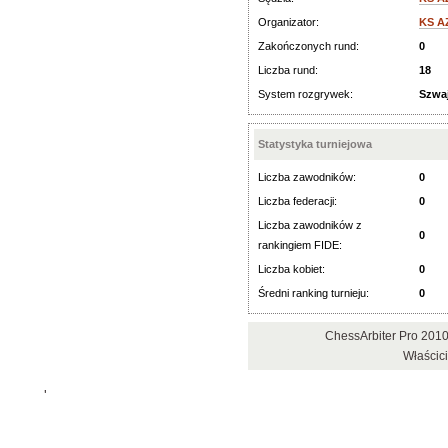
Organizator:
KS AZ
Zakończonych rund:
0
Liczba rund:
18
System rozgrywek:
Szwaj
Statystyka turniejowa
Liczba zawodników:
0
Liczba federacji:
0
Liczba zawodników z
0
rankingiem FIDE:
Liczba kobiet:
0
Średni ranking turnieju:
0
ChessArbiter Pro 201
Właścic
'