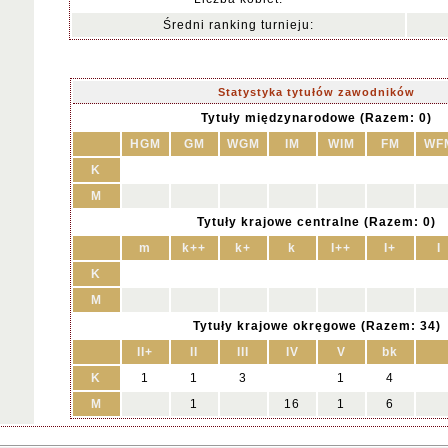
Średni ranking turnieju:
Statystyka tytułów zawodników
Tytuły międzynarodowe (Razem: 0)
HGM
GM
WGM
IM
WIM
FM
WF
K
M
Tytuły krajowe centralne (Razem: 0)
m
k++
k+
k
I++
I+
I
K
M
Tytuły krajowe okręgowe (Razem: 34)
II+
II
III
IV
V
bk
K
1
1
3
1
4
M
1
16
1
6