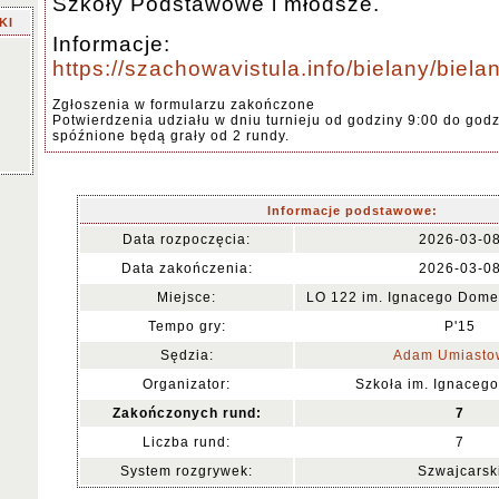
Szkoły Podstawowe i młodsze.
KI
Informacje:
https://szachowavistula.info/bielany/bie
Zgłoszenia w formularzu zakończone
Potwierdzenia udziału w dniu turnieju od godziny 9:00 do godz
spóźnione będą grały od 2 rundy.
Informacje podstawowe:
Data rozpoczęcia:
2026-03-0
Data zakończenia:
2026-03-0
Miejsce:
LO 122 im. Ignacego Domeyk
Tempo gry:
P'15
Sędzia:
Adam Umiasto
Organizator:
Szkoła im. Ignaceg
Zakończonych rund:
7
Liczba rund:
7
System rozgrywek:
Szwajcarsk