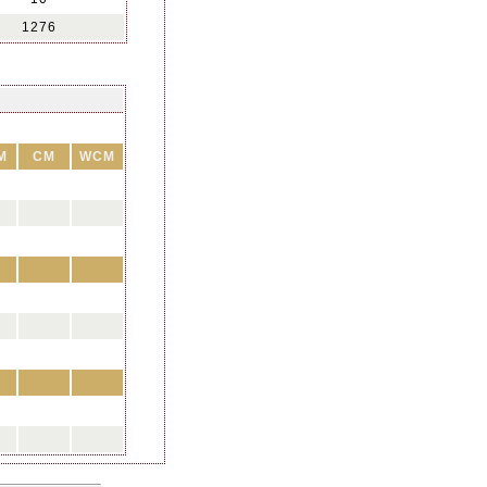
1276
M
CM
WCM