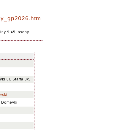
lany_gp2026.htm
iny 9:45, osoby
8
8
i ul. Staffa 3/5
wski
o Domeyki
i