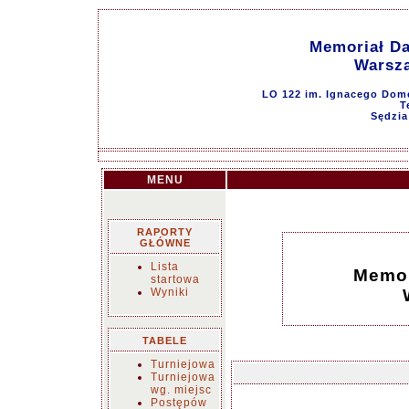
Memoriał Da
Warsz
LO 122 im. Ignacego Domey
T
Sędzia
MENU
RAPORTY
GŁÓWNE
Lista
Memor
startowa
Wyniki
TABELE
Turniejowa
Turniejowa
wg. miejsc
Postępów