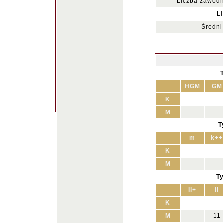
Liczba zawodn
Li
Średni 
HGM
GM
K
M
T
m
k++
K
M
Ty
II+
II
K
M
11