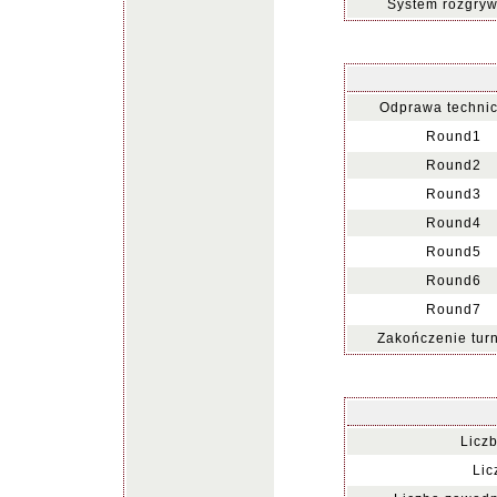
System rozgryw
Odprawa technic
Round1
Round2
Round3
Round4
Round5
Round6
Round7
Zakończenie turn
Licz
Lic