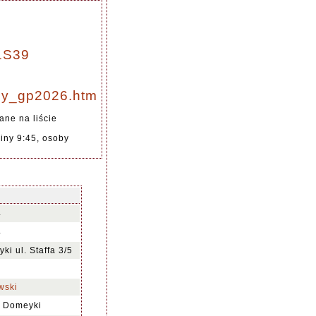
Z1S39
lany_gp2026.htm
ane na liście
iny 9:45, osoby
4
4
i ul. Staffa 3/5
wski
o Domeyki