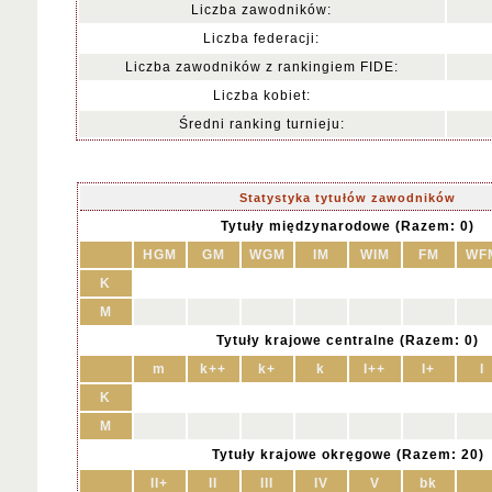
Liczba zawodników:
Liczba federacji:
Liczba zawodników z rankingiem FIDE:
Liczba kobiet:
Średni ranking turnieju:
Statystyka tytułów zawodników
Tytuły międzynarodowe (Razem: 0)
HGM
GM
WGM
IM
WIM
FM
WF
K
M
Tytuły krajowe centralne (Razem: 0)
m
k++
k+
k
I++
I+
I
K
M
Tytuły krajowe okręgowe (Razem: 20)
II+
II
III
IV
V
bk