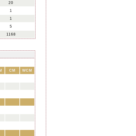
20
1
1
5
1168
M
CM
WCM