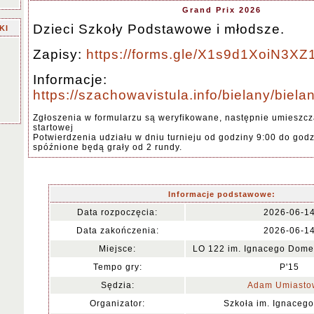
Grand Prix 2026
Dzieci Szkoły Podstawowe i młodsze.
KI
Zapisy:
https://forms.gle/X1s9d1XoiN3X
Informacje:
https://szachowavistula.info/bielany/bie
Zgłoszenia w formularzu są weryfikowane, następnie umieszcz
startowej
Potwierdzenia udziału w dniu turnieju od godziny 9:00 do godz
spóźnione będą grały od 2 rundy.
Informacje podstawowe:
Data rozpoczęcia:
2026-06-1
Data zakończenia:
2026-06-1
Miejsce:
LO 122 im. Ignacego Domeyk
Tempo gry:
P'15
Sędzia:
Adam Umiasto
Organizator:
Szkoła im. Ignaceg