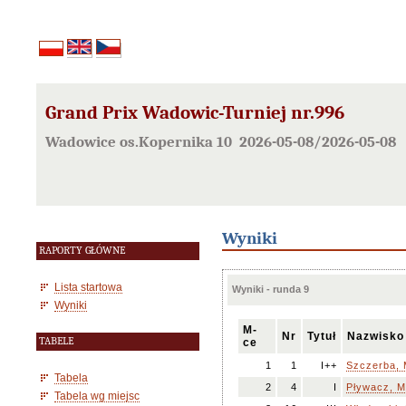
Grand Prix Wadowic-Turniej nr.996
Wadowice os.Kopernika 10 2026-05-08/2026-05-08
Wyniki
RAPORTY GŁÓWNE
Lista startowa
Wyniki - runda 9
Wyniki
M-
Nr
Tytuł
Nazwisko
TABELE
ce
1
1
I++
Szczerba, 
Tabela
2
4
I
Pływacz, M
Tabela wg miejsc