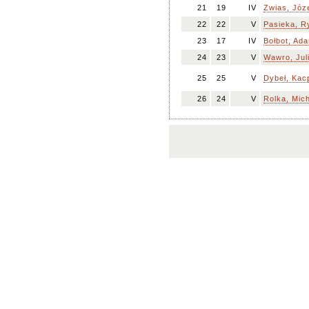
21
19
IV
Zwias, Józ
22
22
V
Pasieka, R
23
17
IV
Bołbot, Ad
24
23
V
Wawro, Jul
25
25
V
Dybeł, Kac
26
24
V
Rolka, Mich