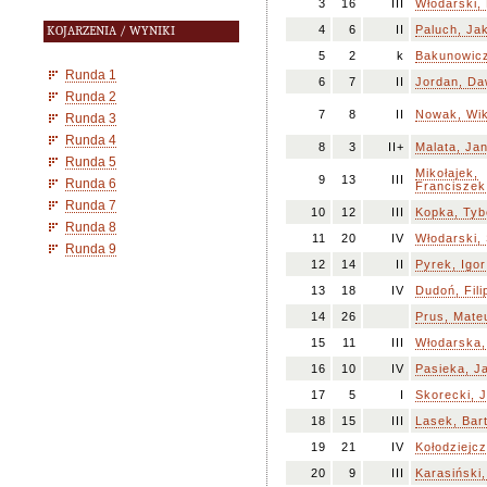
3
16
III
Włodarski, 
4
6
II
Paluch, Ja
KOJARZENIA / WYNIKI
5
2
k
Bakunowicz
Runda 1
6
7
II
Jordan, Da
Runda 2
7
8
II
Nowak, Wik
Runda 3
Runda 4
8
3
II+
Malata, Ja
Runda 5
Mikołajek,
9
13
III
Runda 6
Franciszek
Runda 7
10
12
III
Kopka, Tyb
Runda 8
11
20
IV
Włodarski,
Runda 9
12
14
II
Pyrek, Igor
13
18
IV
Dudoń, Fili
14
26
Prus, Mate
15
11
III
Włodarska
16
10
IV
Pasieka, J
17
5
I
Skorecki, 
18
15
III
Lasek, Bar
19
21
IV
Kołodziejcz
20
9
III
Karasiński,