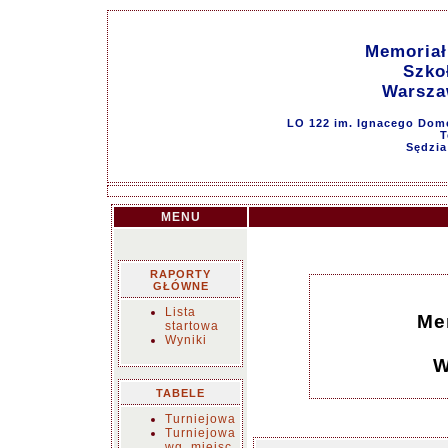
Memoriał
Szko
Warsza
LO 122 im. Ignacego Domey
T
Sędzia
MENU
RAPORTY
GŁÓWNE
Lista
Me
startowa
Wyniki
W
TABELE
Turniejowa
Turniejowa
wg. miejsc