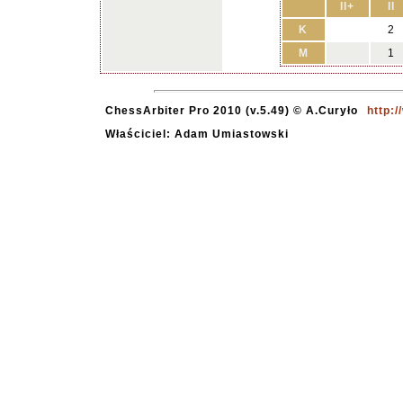
II+
II
K
2
M
1
ChessArbiter Pro 2010 (v.5.49) © A.Curyło
http:
Właściciel: Adam Umiastowski