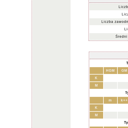
Licz
Lic
Liczba zawodn
Li
Średni 
HGM
GM
K
M
T
m
k++
K
M
Ty