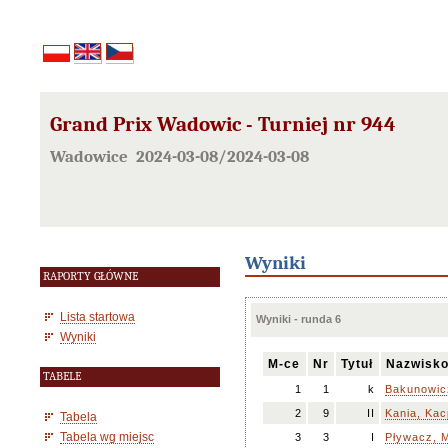
Grand Prix Wadowic - Turniej nr 944
Wadowice 2024-03-08/2024-03-08
Wyniki
RAPORTY GŁÓWNE
Lista startowa
Wyniki - runda 6
Wyniki
M-ce
Nr
Tytuł
Nazwisko
TABELE
1
1
k
Bakunowic
2
9
II
Kania, Kac
Tabela
Tabela wg miejsc
3
3
I
Pływacz, 