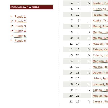
4
6
IV
Jordan, D
KOJARZENIA / WYNIKI
5
4
II
Kurczych,
6
19
Rzepa, Ma
Runda 1
7
7
III
Kopka, Ty
Runda 2
Runda 3
8
2
I
Madej, Ad
Runda 4
9
5
II+
Malata, Ja
Runda 5
10
11
III
Malata, St
Runda 6
11
14
IV
Matusik, M
12
13
IV
Talaga, Ka
13
20
IV
Paluch, J
14
8
III
Magiera, 
15
10
II
Malata, R
16
15
IV
Dudoń, Fil
17
18
Urbaś, Igo
18
12
III
Lempart, N
19
16
V
Talaga, Ja
20
21
Musiał, Ma
21
17
V
Jarosz, Pi