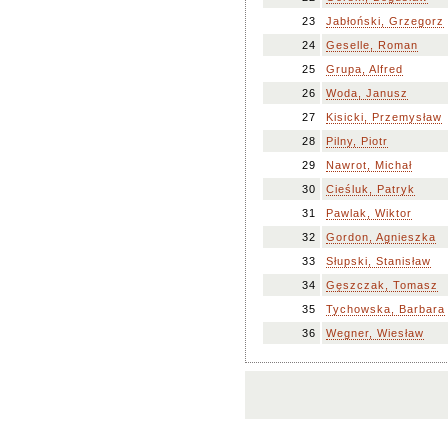
23
Jabłoński, Grzegorz
24
Geselle, Roman
25
Grupa, Alfred
26
Woda, Janusz
27
Kisicki, Przemysław
28
Pilny, Piotr
29
Nawrot, Michał
30
Cieśluk, Patryk
31
Pawlak, Wiktor
32
Gordon, Agnieszka
33
Słupski, Stanisław
34
Gęszczak, Tomasz
35
Tychowska, Barbara
36
Wegner, Wiesław