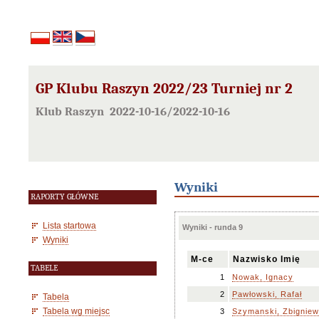
GP Klubu Raszyn 2022/23 Turniej nr 2
Klub Raszyn 2022-10-16/2022-10-16
Wyniki
RAPORTY GŁÓWNE
Lista startowa
Wyniki - runda 9
Wyniki
M-ce
Nazwisko Imię
TABELE
1
Nowak, Ignacy
2
Pawłowski, Rafał
Tabela
Tabela wg miejsc
3
Szymanski, Zbigniew