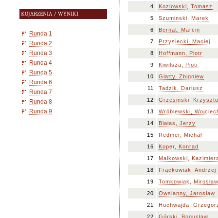
4
Kozlowski, Tomasz
KOJARZENIA / WYNIKI
5
Szuminski, Marek
6
Bernat, Marcin
Runda 1
7
Przysiecki, Maciej
Runda 2
Runda 3
8
Hoffmann, Piotr
Runda 4
9
Kiwilsza, Piotr
Runda 5
10
Glatty, Zbigniew
Runda 6
11
Tadzik, Dariusz
Runda 7
12
Grzesinski, Krzyszto
Runda 8
Runda 9
13
Wróblewski, Wojciec
14
Białas, Jerzy
15
Redmer, Michał
16
Koper, Konrad
17
Malkowski, Kazimier
18
Frąckowiak, Andrzej
19
Tomkowiak, Mirosła
20
Owsianny, Jarosław
21
Huchwajda, Grzegor
22
Górski, Bogusław