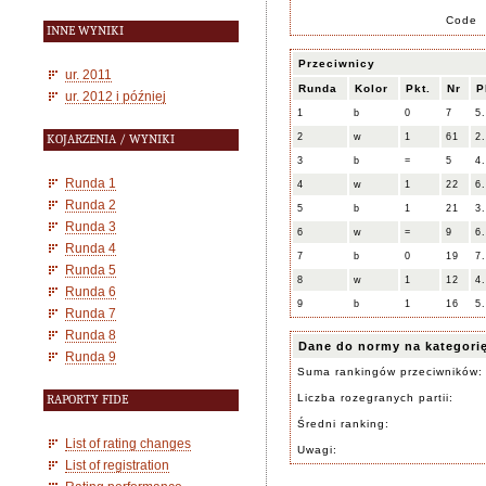
Code
INNE WYNIKI
Przeciwnicy
ur. 2011
Runda
Kolor
Pkt.
Nr
P
ur. 2012 i później
1
b
0
7
5
2
w
1
61
2
KOJARZENIA / WYNIKI
3
b
=
5
4
Runda 1
4
w
1
22
6
Runda 2
5
b
1
21
3
Runda 3
6
w
=
9
6
Runda 4
7
b
0
19
7
Runda 5
8
w
1
12
4
Runda 6
9
b
1
16
5
Runda 7
Runda 8
Dane do normy na kategori
Runda 9
Suma rankingów przeciwników:
Liczba rozegranych partii:
RAPORTY FIDE
Średni ranking:
List of rating changes
Uwagi:
List of registration