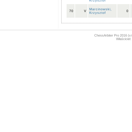
Krzysztof
Marcinowski,
70
V
0
Krzysztof
ChessArbiter Pro 2016 (
Właściciel