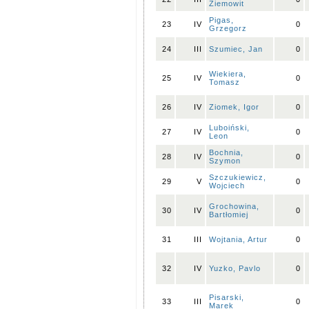
Ziemowit
Pigas,
23
IV
0
Grzegorz
24
III
Szumiec, Jan
0
Wiekiera,
25
IV
0
Tomasz
26
IV
Ziomek, Igor
0
Luboiński,
27
IV
0
Leon
Bochnia,
28
IV
0
Szymon
Szczukiewicz,
29
V
0
Wojciech
Grochowina,
30
IV
0
Bartłomiej
31
III
Wojtania, Artur
0
32
IV
Yuzko, Pavlo
0
Pisarski,
33
III
0
Marek