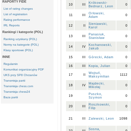
RAPORTY FIDE
Krókowski-
10
III
0
Bednarz, Leon
List of rating changes
Orłowski,
List of registration
11
III
0
Adam
Rating performance
Sieniawski,
IRL Reports
12
II
0
Karol
Rankingi i kategorie (POL)
Panasiuk,
13
III
0
Stanisław
Ranking uzyskany (POL)
Normy na kategorie (POL)
Kochanowski,
14
IV
0
Jakub
Klasy sportowe (POL)
INNE
15
III
Górecki, Adam
0
Regulamin
16
III
Kopia, Julian
0
Komunikat organizacyjny PDF
Wojtuń,
17
II
1112
UKS przy SP8 Chrzanów
Maksymilian
Transmisja partii
Majdecki,
18
IV
0
Transmisja chess.com
Mikołaj
Transmisja chess24
Puszko,
19
0
Baza partii
Szymon
Roszkowski,
20
III
0
Filip
21
III
Zalewski, Leon
1098
Sosna,
22
III
0