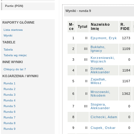
Partie (PGN)
Wyniki - runda 9
RAPORTY GŁÓWNE
M-
Nazwisko
R.
Tytuł
ce
Imię
FIDE
Lista startowa
Wyniki
1
II
Ejsymont, Eryk
1273
TABELE
Bukłaho,
2
III
1109
Tabela
Ignacy
Tabela wg miejsc
Korzeniowski,
3
III
0
Wojciech
INNE WYNIKI
Dziełak,
Chłopcy do lat 7
4
II
1184
Aleksander
KOJARZENIA / WYNIKI
Zajadlak,
5
II
1167
Miłosz
Runda 1
Runda 2
Mrozowski,
6
II
1362
Runda 3
Nikodem
Runda 4
Stogiera,
Runda 5
7
III
0
Aleksander
Runda 6
8
Cichecki, Adam
0
Runda 7
Runda 8
9
II
Ciupek, Oskar
0
Runda 9