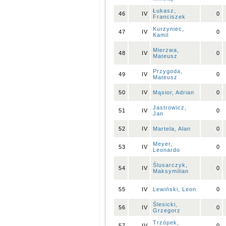
Łukasz,
46
IV
0
Franciszek
Kurzyniec,
47
IV
0
Kamil
Mierzwa,
48
IV
0
Mateusz
Przygoda,
49
IV
0
Mateusz
50
IV
Mąsior, Adrian
0
Jastrowicz,
51
IV
0
Jan
52
IV
Martela, Alan
0
Meyer,
53
IV
0
Leonardo
Ślusarczyk,
54
IV
0
Maksymilian
55
IV
Lewiński, Leon
0
Ślesicki,
56
IV
0
Grzegorz
Trzópek,
57
IV
0