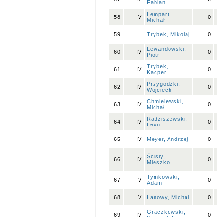
Fabian
Lempart,
58
V
0
Michał
59
Trybek, Mikołaj
0
Lewandowski,
60
IV
0
Piotr
Trybek,
61
IV
0
Kacper
Przygodzki,
62
IV
0
Wojciech
Chmielewski,
63
IV
0
Michał
Radziszewski,
64
IV
0
Leon
65
IV
Meyer, Andrzej
0
Ścisły,
66
IV
0
Mieszko
Tymkowski,
67
V
0
Adam
68
V
Łanowy, Michał
0
Graczkowski,
69
IV
0