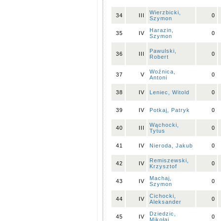
Wierzbicki,
34
III
0
Szymon
Harazin,
35
IV
0
Szymon
Pawulski,
36
III
0
Robert
Woźnica,
37
V
0
Antoni
38
IV
Leniec, Witold
0
39
IV
Potkaj, Patryk
0
Wąchocki,
40
III
0
Tytus
41
IV
Nieroda, Jakub
0
Remiszewski,
42
IV
0
Krzysztof
Machaj,
43
IV
0
Szymon
Cichocki,
44
IV
0
Aleksander
Dziedzic,
45
IV
0
Mikołaj