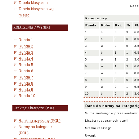
Tabela klasyczna
Code
Tabela klasyczna wg
miejsc
Przeciwnicy
Runda
Kolor
Pkt.
Nr
Pk
KOJARZENIA / WYNIKI
1
b
0
3
6.
2
b
0
6
8.
Runda 1
Runda 2
3
w
0
5
3.
Runda 3
4
b
1
1
6.
Runda 4
5
w
1
2
3.
Runda 5
6
w
1
3
6.
Runda 6
7
w
0
6
8.
Runda 7
8
b
0
5
3.
Runda 8
9
w
0
1
6.
Runda 9
10
b
0
2
3.
Runda 10
Dane do normy na kategori
Rankingi i kategorie (POL)
Suma rankingów przeciwników:
Ranking uzyskany (POL)
Liczba rozegranych partii:
Normy na kategorie
Średni ranking:
(POL)
Uwagi: