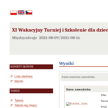
XI Wakacyjny Turniej i Szkolenie dla dzieci
Międzyzdroje 2021-08-09/2021-08-16
Wyniki
RAPORTY GŁÓWNE
Lista startowa
Karta startowa zawodnika
Wyniki
Dane zawodnika
TABELE
SNo
Tabela
Nazw
Tabela wg miejsc
Klub