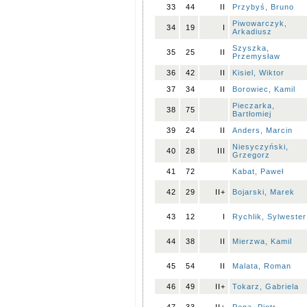
33
44
II
Przybyś, Bruno
Piwowarczyk,
34
19
I
Arkadiusz
Szyszka,
35
25
II
Przemysław
36
42
II
Kisiel, Wiktor
37
34
II
Borowiec, Kamil
Pieczarka,
38
75
Bartłomiej
39
24
II
Anders, Marcin
Niesyczyński,
40
28
III
Grzegorz
41
72
Kabat, Paweł
42
29
II+
Bojarski, Marek
43
12
I
Rychlik, Sylwester
44
38
II
Mierzwa, Kamil
45
54
II
Malata, Roman
46
49
II+
Tokarz, Gabriela