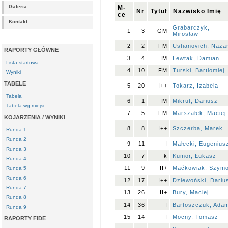
Galeria
M-
Nr
Tytuł
Nazwisko Imię
ce
Kontakt
Grabarczyk,
1
3
GM
Mirosław
2
2
FM
Ustianovich, Naza
RAPORTY GŁÓWNE
3
4
IM
Lewtak, Damian
Lista startowa
4
10
FM
Turski, Bartłomiej
Wyniki
TABELE
5
20
I++
Tokarz, Izabela
Tabela
6
1
IM
Mikrut, Dariusz
Tabela wg miejsc
7
5
FM
Marszałek, Maciej
KOJARZENIA / WYNIKI
8
8
I++
Szczerba, Marek
Runda 1
Runda 2
9
11
I
Małecki, Eugenius
Runda 3
10
7
k
Kumor, Łukasz
Runda 4
11
9
II+
Maćkowiak, Szym
Runda 5
Runda 6
12
17
I++
Dziewoński, Dariu
Runda 7
13
26
II+
Bury, Maciej
Runda 8
14
36
I
Bartoszczuk, Ada
Runda 9
15
14
I
Mocny, Tomasz
RAPORTY FIDE