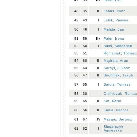
47
33
II+
Pena, Piotr
48
35
III
Janas, Piotr
49
43
II
Lelek, Paulina
50
46
II
Malata, Jan
51
59
II+
Pajer, Irena
52
50
II
Baliś, Sebastian
53
51
Romaniak, Tomas
54
60
III
Mądrala, Artur
55
64
III
Sordyl, Łukasz
56
47
III
Bochniak, Jakub
57
55
II
Satoła, Tomasz
58
30
I
Olejniczak, Romua
59
65
III
Kot, Karol
60
56
III
Kania, Kacper
61
67
IV
Mazgaj, Bartosz
Ślusarczyk,
62
62
II
Agnieszka