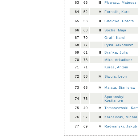
63
66
III
Pływacz, Mateusz
64
52
V
Fornalik, Karol
65
53
II
Cholewa, Dorota
66
63
II
Socha, Maja
67
70
Graff, Karol
68
77
Pyka, Arkadiusz
69
61
II
Brańka, Julia
70
73
Mika, Arkadiusz
71
71
Kuraś, Antoni
72
58
IV
Siwula, Leon
73
68
IV
Malata, Stanisław
Speranskyi,
74
76
Kostiantyn
75
40
IV
Tomaszewski, Kam
76
57
III
Karasiński, Michał
77
69
V
Radwański, Jakub