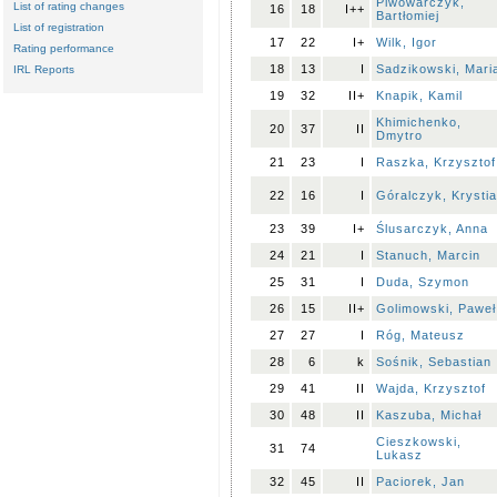
Piwowarczyk,
List of rating changes
16
18
I++
Bartłomiej
List of registration
17
22
I+
Wilk, Igor
Rating performance
18
13
I
Sadzikowski, Mari
IRL Reports
19
32
II+
Knapik, Kamil
Khimichenko,
20
37
II
Dmytro
21
23
I
Raszka, Krzysztof
22
16
I
Góralczyk, Krysti
23
39
I+
Ślusarczyk, Anna
24
21
I
Stanuch, Marcin
25
31
I
Duda, Szymon
26
15
II+
Golimowski, Paweł
27
27
I
Róg, Mateusz
28
6
k
Sośnik, Sebastian
29
41
II
Wajda, Krzysztof
30
48
II
Kaszuba, Michał
Cieszkowski,
31
74
Lukasz
32
45
II
Paciorek, Jan