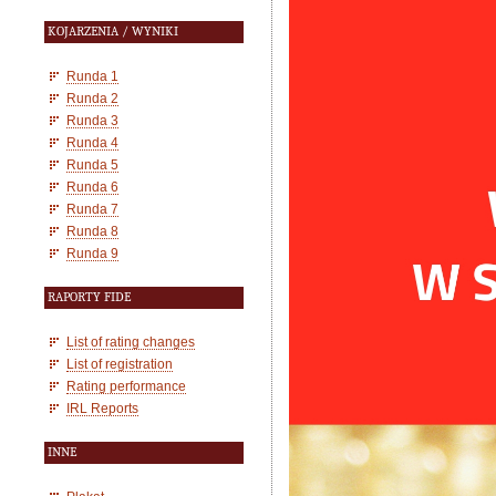
KOJARZENIA / WYNIKI
Runda 1
Runda 2
Runda 3
Runda 4
Runda 5
Runda 6
Runda 7
Runda 8
Runda 9
RAPORTY FIDE
List of rating changes
List of registration
Rating performance
IRL Reports
INNE