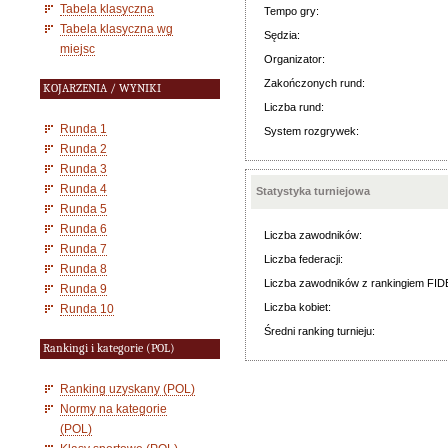
Tabela klasyczna
Tempo gry:
Tabela klasyczna wg
Sędzia:
miejsc
Organizator:
Zakończonych rund:
KOJARZENIA / WYNIKI
Liczba rund:
Runda 1
System rozgrywek:
Runda 2
Runda 3
Runda 4
Statystyka turniejowa
Runda 5
Runda 6
Liczba zawodników:
Runda 7
Liczba federacji:
Runda 8
Liczba zawodników z rankingiem FID
Runda 9
Liczba kobiet:
Runda 10
Średni ranking turnieju:
Rankingi i kategorie (POL)
Ranking uzyskany (POL)
Normy na kategorie
(POL)