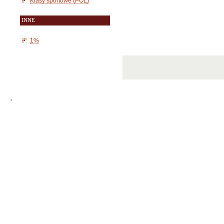
Klasy sportowe (POL)
INNE
1%
'