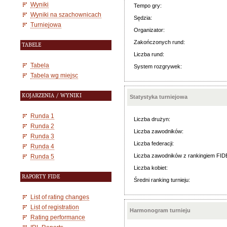
Wyniki
Tempo gry:
Wyniki na szachownicach
Sędzia:
Turniejowa
Organizator:
Zakończonych rund:
TABELE
Liczba rund:
Tabela
System rozgrywek:
Tabela wg miejsc
KOJARZENIA / WYNIKI
Statystyka turniejowa
Runda 1
Liczba drużyn:
Runda 2
Liczba zawodników:
Runda 3
Liczba federacji:
Runda 4
Liczba zawodników z rankingiem FID
Runda 5
Liczba kobiet:
RAPORTY FIDE
Średni ranking turnieju:
List of rating changes
List of registration
Harmonogram turnieju
Rating performance