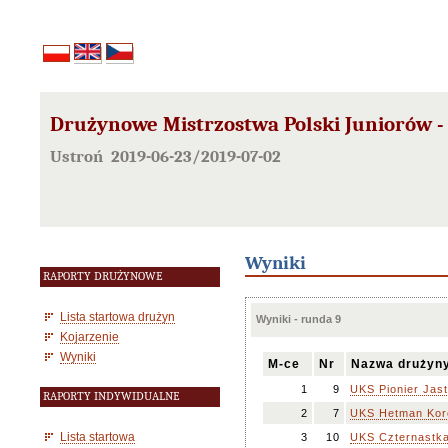
Drużynowe Mistrzostwa Polski Juniorów - 
Ustroń 2019-06-23/2019-07-02
Wyniki
RAPORTY DRUŻYNOWE
Lista startowa drużyn
Wyniki - runda 9
Kojarzenie
Wyniki
M-ce
Nr
Nazwa drużyn
1
9
UKS Pionier Jast
RAPORTY INDYWIDUALNE
2
7
UKS Hetman Kor
Lista startowa
3
10
UKS Czternastk