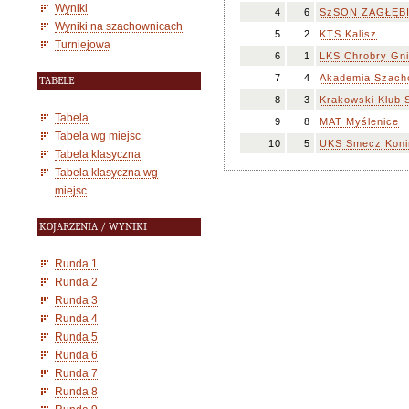
Wyniki
4
6
SzSON ZAGŁĘBI
Wyniki na szachownicach
5
2
KTS Kalisz
Turniejowa
6
1
LKS Chrobry Gn
7
4
Akademia Szach
TABELE
8
3
Krakowski Klub 
Tabela
9
8
MAT Myślenice
Tabela wg miejsc
10
5
UKS Smecz Koni
Tabela klasyczna
Tabela klasyczna wg
miejsc
KOJARZENIA / WYNIKI
Runda 1
Runda 2
Runda 3
Runda 4
Runda 5
Runda 6
Runda 7
Runda 8