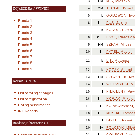
3
FM
MIŚ, Mieszko
4
CM
TECLAF, Paweł
KOJARZENIA / WYNIKI
5
k
GODZWON, Iwo
Runda 1
6
I++
FUS, Jakub
Runda 2
7
k
KOKOSZCZYŃSK
Runda 3
8
k++
PSYK, Radosła
Runda 4
9
FM
SZPAR, Miłosz
Runda 5
Runda 6
10
I+
PYTEL, Maciej
Runda 7
11
k
LIS, Mateusz
Runda 8
Runda 9
12
k
KOZAK, Antoni
13
FM
SZCZUREK, Krz
RAPORTY FIDE
14
I
WIERZBICKI, Mi
15
I
PIEKIELNY, Paw
List of rating changes
16
I++
NOWAK, Mikołaj
List of registration
Rating performance
17
I+
KOPACZEWSKI,
IRL Reports
18
I++
MUSIAŁ, Tomas
19
I
DISTEL, Paweł
Rankingi i kategorie (POL)
20
I+
POLCZYK, Mikoł
21
I++
GOLECKI, Jan