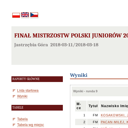
FINAŁ MISTRZOSTW POLSKI JUNIORÓW 20
Jastrzębia Góra 2018-03-11/2018-03-18
Wyniki
RAPORTY GŁÓWNE
Lista startowa
Wyniki - runda 9
Wyniki
M-
Tytuł
Nazwisko Imi
TABELE
ce
1
FM
KOSAKOWSKI, 
Tabela
2
FM
PACAN-MILEJ, 
Tabela wg miejsc