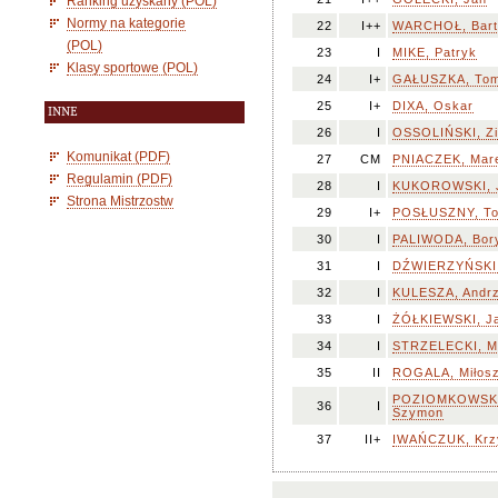
Ranking uzyskany (POL)
Normy na kategorie
22
I++
WARCHOŁ, Bart
(POL)
23
I
MIKE, Patryk
Klasy sportowe (POL)
24
I+
GAŁUSZKA, To
25
I+
DIXA, Oskar
INNE
26
I
OSSOLIŃSKI, Zi
Komunikat (PDF)
27
CM
PNIACZEK, Mar
Regulamin (PDF)
28
I
KUKOROWSKI, 
Strona Mistrzostw
29
I+
POSŁUSZNY, T
30
I
PALIWODA, Bor
31
I
DŹWIERZYŃSKI,
32
I
KULESZA, Andrz
33
I
ŻÓŁKIEWSKI, J
34
I
STRZELECKI, Ma
35
II
ROGALA, Miłos
POZIOMKOWSK
36
I
Szymon
37
II+
IWAŃCZUK, Krz