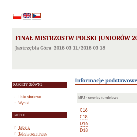
FINAŁ MISTRZOSTW POLSKI JUNIORÓW 20
Jastrzębia Góra 2018-03-11/2018-03-18
Informacje podstawow
RAPORTY GŁÓWNE
Lista startowa
MPJ - serwisy turniejowe
Wyniki
C16
TABELE
C18
D16
Tabela
D18
Tabela wg miejsc