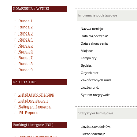
KOJARZENIA / WYNIKI
Informacje podstawowe
Runda 1
Runda 2
Nazwa turnieju:
Runda 3
Data rozpoczęcia:
Runda 4
Data zakończenia:
Runda 5
Miejsce:
Runda 6
Runda 7
Tempo gry:
Runda 8
Sędzia:
Runda 9
Organizator:
Zakończonych rund:
RAPORTY FIDE
Liczba rund:
List of rating changes
System rozgrywek:
List of registration
Rating performance
IRL Reports
Statystyka turniejowa
Rankingi i kategorie (POL)
Liczba zawodników:
Liczba federacji: