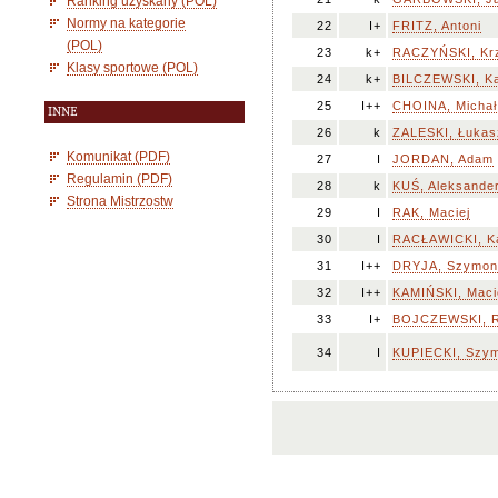
Ranking uzyskany (POL)
Normy na kategorie
22
I+
FRITZ, Antoni
(POL)
23
k+
RACZYŃSKI, Krz
Klasy sportowe (POL)
24
k+
BILCZEWSKI, K
25
I++
CHOINA, Michał
INNE
26
k
ZALESKI, Łukas
Komunikat (PDF)
27
I
JORDAN, Adam
Regulamin (PDF)
28
k
KUŚ, Aleksande
Strona Mistrzostw
29
I
RAK, Maciej
30
I
RACŁAWICKI, K
31
I++
DRYJA, Szymon
32
I++
KAMIŃSKI, Maci
33
I+
BOJCZEWSKI, R
34
I
KUPIECKI, Szy