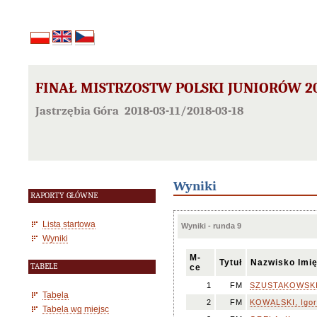
FINAŁ MISTRZOSTW POLSKI JUNIORÓW 20
Jastrzębia Góra 2018-03-11/2018-03-18
Wyniki
RAPORTY GŁÓWNE
Lista startowa
Wyniki - runda 9
Wyniki
M-
Tytuł
Nazwisko Imi
TABELE
ce
1
FM
SZUSTAKOWSKI,
Tabela
2
FM
KOWALSKI, Igor
Tabela wg miejsc