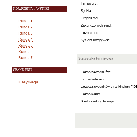
Tempo gry:
KOJARZENIA / WYNIKI
Sędzia:
Organizator:
Runda 1
Zakończonych rund:
Runda 2
Liczba rund:
Runda 3
Runda 4
System rozgrywek:
Runda 5
Runda 6
Runda 7
Statystyka turniejowa
GRAND PRIX
Liczba zawodników:
Liczba federacji:
Klasyfikacja
Liczba zawodników z rankingiem FID
Liczba kobiet:
Średni ranking turnieju: