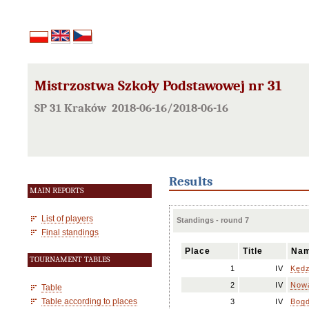
Mistrzostwa Szkoły Podstawowej nr 31
SP 31 Kraków 2018-06-16/2018-06-16
Results
MAIN REPORTS
List of players
Standings - round 7
Final standings
Place
Title
Na
TOURNAMENT TABLES
1
IV
Kędz
2
IV
Nowa
Table
Table according to places
3
IV
Bogd