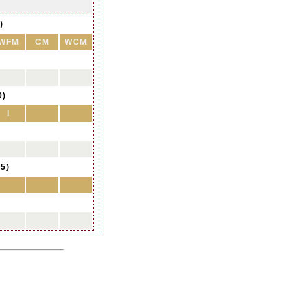
)
WFM
CM
WCM
0)
I
5)