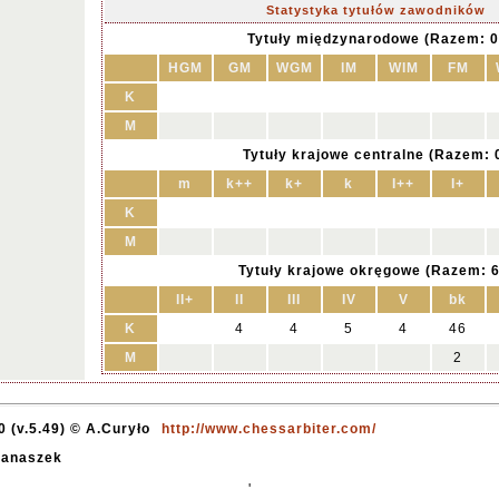
Statystyka tytułów zawodników
Tytuły międzynarodowe (Razem: 0
HGM
GM
WGM
IM
WIM
FM
K
M
Tytuły krajowe centralne (Razem: 
m
k++
k+
k
I++
I+
K
M
Tytuły krajowe okręgowe (Razem: 6
II+
II
III
IV
V
bk
K
4
4
5
4
46
M
2
 (v.5.49) © A.Curyło
http://www.chessarbiter.com/
Stanaszek
'