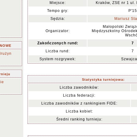
Miejsce:
Kraków, ZSE nr 1 ul.
Tempo gry:
P'15
Sędzia:
Mariusz St
Małopolski Związ
Organizator:
Międzyszkolny Ośrode
Wsch
Zakończonych rund:
7
YNOWE
Liczba rund:
7
drużyn
System rozgrywek:
Szwajca
rnieju
Statystyka turniejowa:
ie
Liczba zawodników:
Liczba federacji:
Liczba zawodników z rankingiem FIDE:
Liczba kobiet:
Średni ranking turnieju: