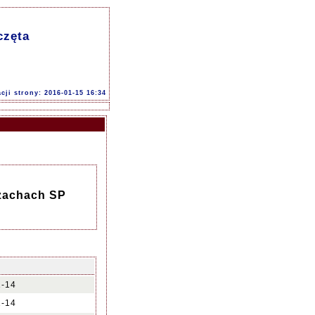
częta
acji strony: 2016-01-15 16:34
zachach SP
1-14
1-14