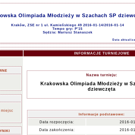
owska Olimpiada Młodzieży w Szachach SP dziew
Kraków, ZSE nr 1 ul. Kamieńskiego 49 2016-01-14/2016-01-14
Tempo gry: P'15
Sędzia: Mariusz Stanaszek
Data aktualiz
INFORMACJE TURNIEJOWE
WNE
Nazwa turnieju:
Krakowska Olimpiada Młodzieży w S
dziewczęta
 miejsc
Informacje podstawowe:
Data rozpoczęcia:
2016-0
Data zakończenia:
2016-0
YNIKI