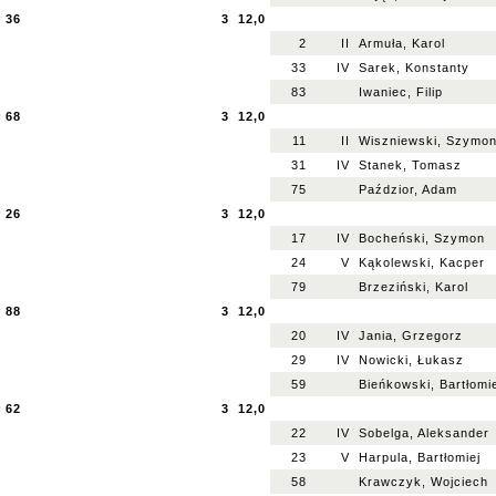
 36
3
12,0
2
II
Armuła, Karol
33
IV
Sarek, Konstanty
83
Iwaniec, Filip
 68
3
12,0
11
II
Wiszniewski, Szymo
31
IV
Stanek, Tomasz
75
Paździor, Adam
 26
3
12,0
17
IV
Bocheński, Szymon
24
V
Kąkolewski, Kacper
79
Brzeziński, Karol
 88
3
12,0
20
IV
Jania, Grzegorz
29
IV
Nowicki, Łukasz
59
Bieńkowski, Bartłomi
 62
3
12,0
22
IV
Sobelga, Aleksander
23
V
Harpula, Bartłomiej
58
Krawczyk, Wojciech