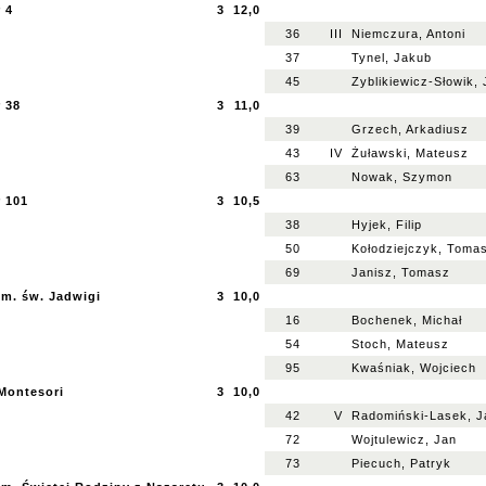
 4
3
12,0
36
III
Niemczura, Antoni
37
Tynel, Jakub
45
Zyblikiewicz-Słowik,
 38
3
11,0
39
Grzech, Arkadiusz
43
IV
Żuławski, Mateusz
63
Nowak, Szymon
r 101
3
10,5
38
Hyjek, Filip
50
Kołodziejczyk, Toma
69
Janisz, Tomasz
im. św. Jadwigi
3
10,0
16
Bochenek, Michał
54
Stoch, Mateusz
95
Kwaśniak, Wojciech
Montesori
3
10,0
42
V
Radomiński-Lasek, J
72
Wojtulewicz, Jan
73
Piecuch, Patryk