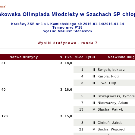
wna]
akowska Olimpiada Młodzieży w Szachach SP chło
Kraków, ZSE nr 1 ul. Kamieńskiego 49 2016-01-14/2016-01-14
Tempo gry: P'15
Sędzia: Mariusz Stanaszek
Wyniki drużynowe - runda 7
Nazwa drużyny
N
Pkt.
M-ce
Tytuł
Nazwisko Imię
 31
3
18,0
1
II
Święch, Łukasz
4
III
Karola, Piotr
8
III
Litwa, Filip
 40
3
16,0
5
II
Szwajkowski, Tymot
7
III
Nieuważny, Adam
13
IV
Blacha, Patryk
r 123
3
15,0
3
II
Cichoń, Jakub
21
IV
Socha, Wojciech