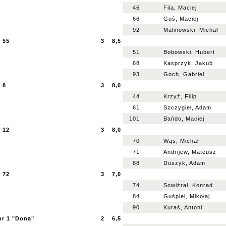
46
Fila, Maciej
66
Goś, Maciej
92
Malinowski, Michał
 55
3
8,5
51
Bobowski, Hubert
68
Kasprzyk, Jakub
93
Goch, Gabriel
 8
3
8,0
44
Krzyż, Filip
61
Szczygieł, Adam
101
Bańdo, Maciej
 12
3
8,0
70
Wąs, Michał
71
Andrijew, Mateusz
88
Duszyk, Adam
 72
3
7,0
74
Sowiźrał, Konrad
84
Guśpiel, Mikołaj
90
Kuraś, Antoni
nr 1 "Dona"
2
6,5