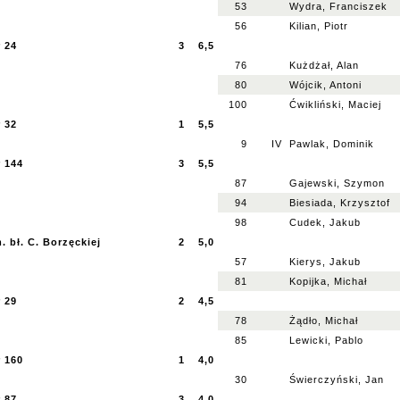
53
Wydra, Franciszek
56
Kilian, Piotr
 24
3
6,5
76
Kużdżał, Alan
80
Wójcik, Antoni
100
Ćwikliński, Maciej
 32
1
5,5
9
IV
Pawlak, Dominik
r 144
3
5,5
87
Gajewski, Szymon
94
Biesiada, Krzysztof
98
Cudek, Jakub
. bł. C. Borzęckiej
2
5,0
57
Kierys, Jakub
81
Kopijka, Michał
 29
2
4,5
78
Żądło, Michał
85
Lewicki, Pablo
r 160
1
4,0
30
Świerczyński, Jan
 87
3
4,0