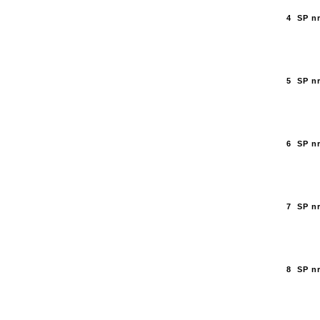
4
SP n
5
SP nr
6
SP nr
7
SP nr
8
SP n