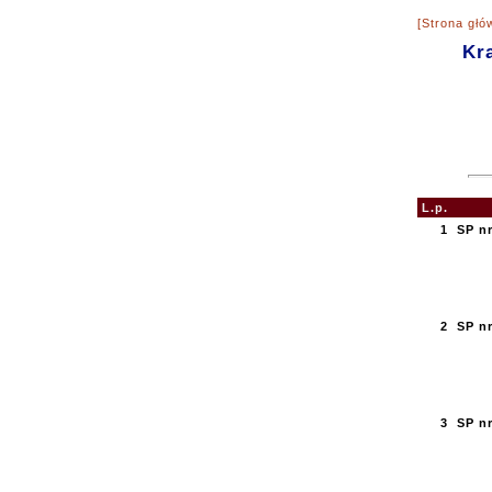
[Strona głó
Kr
L.p.
1
SP nr
2
SP nr
3
SP n