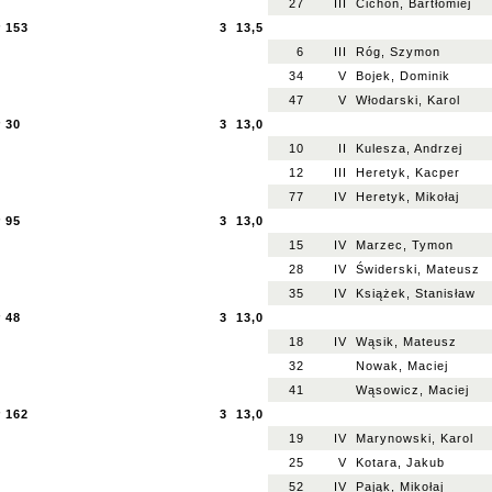
27
III
Cichoń, Bartłomiej
r 153
3
13,5
6
III
Róg, Szymon
34
V
Bojek, Dominik
47
V
Włodarski, Karol
 30
3
13,0
10
II
Kulesza, Andrzej
12
III
Heretyk, Kacper
77
IV
Heretyk, Mikołaj
 95
3
13,0
15
IV
Marzec, Tymon
28
IV
Świderski, Mateusz
35
IV
Książek, Stanisław
 48
3
13,0
18
IV
Wąsik, Mateusz
32
Nowak, Maciej
41
Wąsowicz, Maciej
r 162
3
13,0
19
IV
Marynowski, Karol
25
V
Kotara, Jakub
52
IV
Pająk, Mikołaj