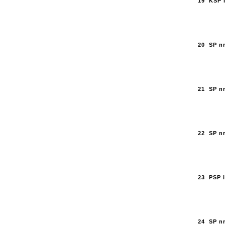
19
KSP 
20
SP n
21
SP n
22
SP n
23
PSP i
24
SP nr