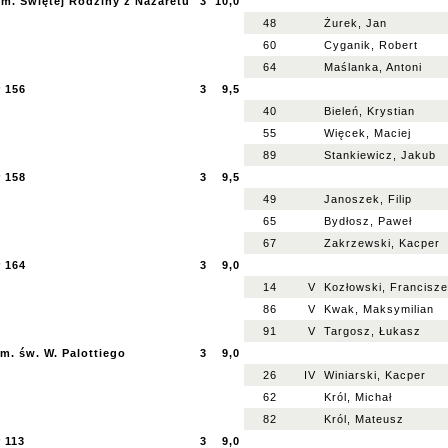
im. Świętej Rodziny z Nazaretu
3
10,0
48
Żurek, Jan
60
Cyganik, Robert
64
Maślanka, Antoni
r 156
3
9,5
40
Bieleń, Krystian
55
Więcek, Maciej
89
Stankiewicz, Jakub
r 158
3
9,5
49
Janoszek, Filip
65
Bydłosz, Paweł
67
Zakrzewski, Kacper
r 164
3
9,0
14
V
Kozłowski, Francisz
86
V
Kwak, Maksymilian
91
V
Targosz, Łukasz
m. św. W. Palottiego
3
9,0
26
IV
Winiarski, Kacper
62
Król, Michał
82
Król, Mateusz
 113
3
9,0