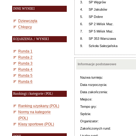
3.
SP Węgrów
INNE WYNIKI
4.
SP Jakubów
5.
SP Dobre
Dziewczęta
6.
SP 2 Mińsk Maz.
Chłopcy
7.
SP 5 Mińsk Maz.
8.
SP 353 Warszawa
KOJARZENIA / WYNIKI
9.
Szkoła Salezjańska
Runda 1
Runda 2
Runda 3
Informacje podstawowe
Runda 4
Runda 5
Nazwa turnieju:
Runda 6
Data rozpoczęcia:
Data zakończenia:
Rankingi i kategorie (POL)
Miejsce:
Ranking uzyskany (POL)
Tempo gry:
Normy na kategorie
Sędzia:
(POL)
Organizator:
Klasy sportowe (POL)
Zakończonych rund:
Liczba rund: