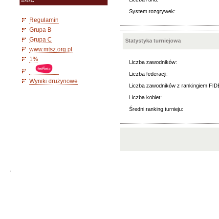
INNE
System rozgrywek:
Regulamin
Grupa B
Grupa C
Statystyka turniejowa
www.mtsz.org.pl
1%
Liczba zawodników:
Liczba federacji:
Wyniki drużynowe
Liczba zawodników z rankingiem FID
Liczba kobiet:
Średni ranking turnieju:
'