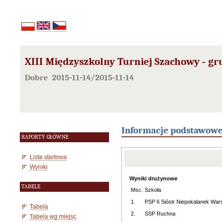
XIII Międzyszkolny Turniej Szachowy - g
Dobre 2015-11-14/2015-11-14
Informacje podstawow
RAPORTY GŁÓWNE
Lista startowa
Wyniki
Wyniki drużynowe
TABELE
Msc.
Szkoła
1.
PSP 6 Sióstr Niepokalanek Wa
Tabela
2.
SSP Ruchna
Tabela wg miejsc