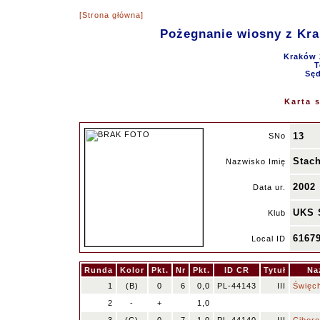
[Strona główna]
Pożegnanie wiosny z Kr
Kraków 
T
Sęd
Karta 
13
SNo
Stach
Nazwisko Imię
2002
Data ur.
UKS 
Klub
6167
Local ID
Runda
Kolor
Pkt.
Nr
Pkt.
ID CR
Tytuł
Na
1
(B)
0
6
0,0
PL-44143
III
Święc
2
-
+
1,0