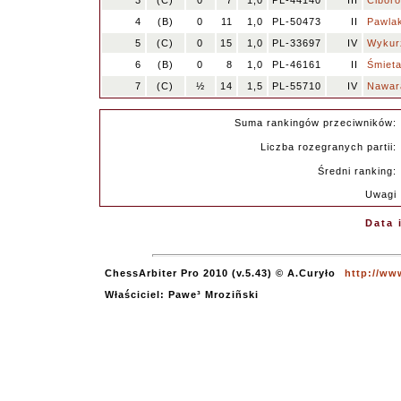
3
(C)
0
7
1,0
PL-44140
III
Ciboro
4
(B)
0
11
1,0
PL-50473
II
Pawlak
5
(C)
0
15
1,0
PL-33697
IV
Wykurz
6
(B)
0
8
1,0
PL-46161
II
Śmieta
7
(C)
½
14
1,5
PL-55710
IV
Nawar
Suma rankingów przeciwników:
Liczba rozegranych partii:
Średni ranking:
Uwagi
Data 
ChessArbiter Pro 2010 (v.5.43) © A.Curyło
http://ww
Właściciel: Pawe³ Mroziñski